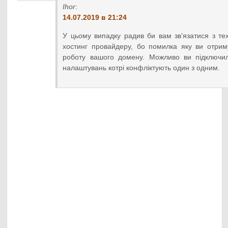
Ihor
:
14.07.2019 в 21:24
У цьому випадку радив би вам зв’язатися з те
хостинг провайдеру, бо помилка яку ви отрим
роботу вашого домену. Можливо ви підключил
налаштувань котрі конфліктують один з одним.