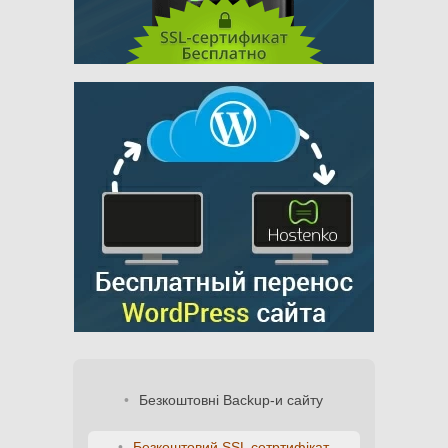
Безкоштовні Backup-и сайту
Безкоштовий SSL сетртифікат