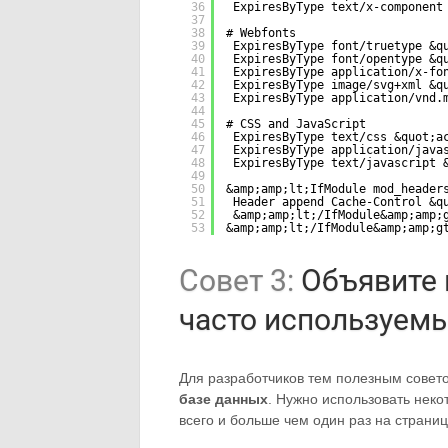
36
ExpiresByType text/x-component
37
38
# Webfonts
39
ExpiresByType font/truetype &q
40
ExpiresByType font/opentype &q
41
ExpiresByType application/x-fo
42
ExpiresByType image/svg+xml &q
43
ExpiresByType application/vnd.
44
45
# CSS and JavaScript
46
ExpiresByType text/css &quot;a
47
ExpiresByType application/java
48
ExpiresByType text/javascript 
49
50
&amp;amp;lt;IfModule mod_header
51
Header append Cache-Control &q
52
&amp;amp;lt;/IfModule&amp;amp;
53
&amp;amp;lt;/IfModule&amp;amp;g
Cовет 3:
Объявите 
часто используемы
Для разработчиков тем полезным совет
базе данных
. Нужно использовать нек
всего и больше чем один раз на страниц