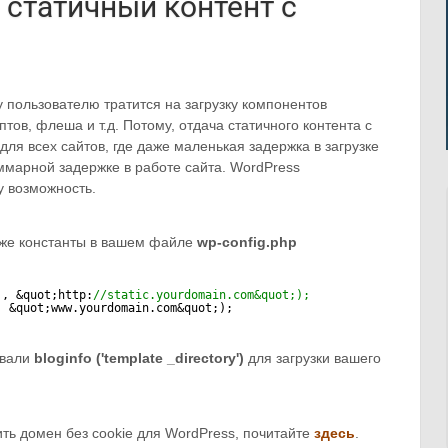
 статичный контент с
 пользователю тратится на загрузку компонентов
птов, флеша и т.д. Потому, отдача статичного контента с
для всех сайтов, где даже маленькая задержка в загрузке
ммарной задержке в работе сайта. WordPress
у возможность.
иже константы в вашем файле
wp-config.php
;, &quot;http:
//static.yourdomain.com&quot;);
, &quot;www.yourdomain.com&quot;);
овали
bloginfo ('template _directory')
для загрузки вашего
ить домен без cookie для WordPress, почитайте
здесь
.