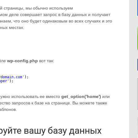
ой страницы, мы обычно используем
амом деле совершает запрос в базу данных и получает
наем, что оно будет одинаковым во всех случаях и это
ных местах.
айле
wp-config.php
вот так:
rdomain.com
'
);
oper'
);
нужно использовать ее вместо
get_option('home')
или
ство запросов к базе на странице. Вы можете также
аблонов.
уйте вашу базу данных