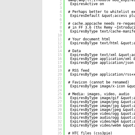
1
&amp;amp;lt;IfModule mod_expire
2
ExpiresActive on
3
4
# Perhaps better to whitelist e
5
ExpiresDefault &quot;access pl
6
7
# cache.appcache needs re-reque
8
# in FF 3.6 (thx Remy ~Introduc
9
ExpiresByType text/cache-manif
10
11
# Your document html
12
ExpiresByType text/html &quot;
13
14
# Data
15
ExpiresByType text/xml &quot;a
16
ExpiresByType application/xml 
17
ExpiresByType application/json
18
19
# RSS feed
20
ExpiresByType application/rss+
21
22
# Favicon (cannot be renamed)
23
ExpiresByType image/x-icon &qu
24
25
# Media: images, video, audio
26
ExpiresByType image/gif &quot;
27
ExpiresByType image/png &quot;
28
ExpiresByType image/jpg &quot;
29
ExpiresByType image/jpeg &quot
30
ExpiresByType video/ogg &quot;
31
ExpiresByType audio/ogg &quot;
32
ExpiresByType video/mp4 &quot;
33
ExpiresByType video/webm &quot
34
35
# HTC files (css3pie)