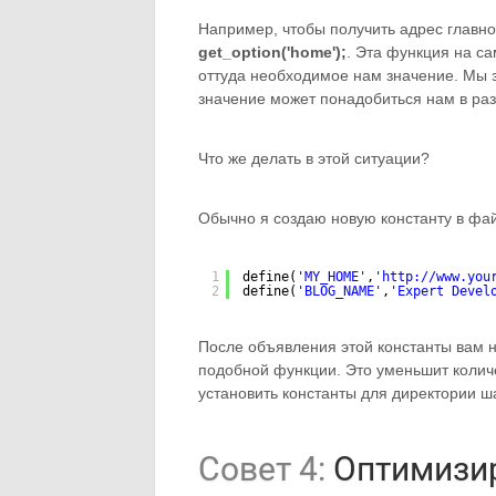
Например, чтобы получить адрес главн
get_option('home');
. Эта функция на с
оттуда необходимое нам значение. Мы з
значение может понадобиться нам в раз
Что же делать в этой ситуации?
Обычно я создаю новую константу в ф
1
define(
'MY_HOME'
,
'
http://www.you
2
define(
'BLOG_NAME'
,
'Expert Devel
После объявления этой константы вам 
подобной функции. Это уменьшит количе
установить константы для директории ш
Совет 4:
Оптимизир