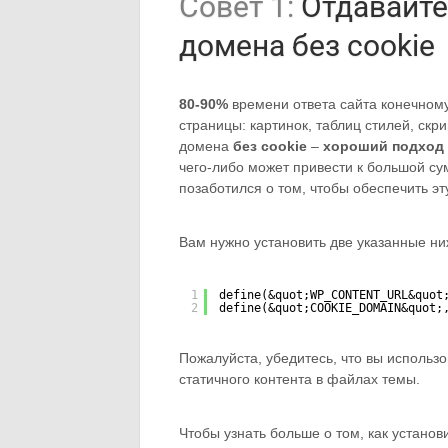
Совет 1:
Отдавайте
домена без cookie
80-90%
времени ответа сайта конечному
страницы: картинок, таблиц стилей, скри
домена
без cookie
–
хороший подход
чего-либо может привести к большой су
позаботился о том, чтобы обеспечить эт
Вам нужно установить две указанные н
1
define(&quot;WP_CONTENT_URL&quot
2
define(&quot;COOKIE_DOMAIN&quot;
Пожалуйста, убедитесь, что вы использ
статичного контента в файлах темы.
Чтобы узнать больше о том, как установ