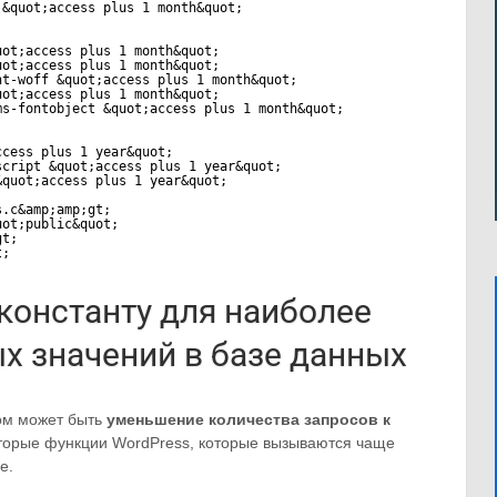
 &quot;access plus 1 month&quot;
uot;access plus 1 month&quot;
uot;access plus 1 month&quot;
nt-woff &quot;access plus 1 month&quot;
uot;access plus 1 month&quot;
ms-fontobject &quot;access plus 1 month&quot;
ccess plus 1 year&quot;
script &quot;access plus 1 year&quot;
&quot;access plus 1 year&quot;
s.c&amp;amp;gt;
uot;public&quot;
gt;
t;
константу для наиболее
х значений в базе данных
ом может быть
уменьшение количества запросов к
оторые функции WordPress, которые вызываются чаще
е.