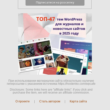
При использовании материалов сайта обязательно наличие
гиперссылки c указанием источника https://hostenko.com/wpcafe
Disclosure: Some links here are "affiliate links". If you click and
purchase the item, we will receive an affiliate commission.
О проекте
|
Стать автором
|
Карта сайта