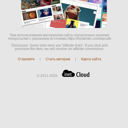
При использовании материалов сайта обязательно наличие
гиперссылки c указанием источника https://hostenko.com/wpcafe
Disclosure: Some links here are "affiliate links". If you click and
purchase the item, we will receive an affiliate commission.
О проекте
|
Стать автором
|
Карта сайта
© 2011-2026