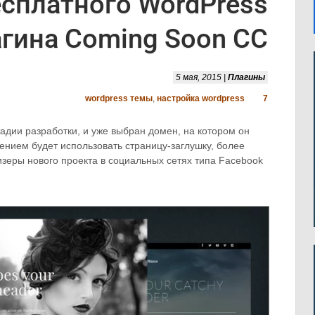
есплатного WordPress
гина Coming Soon CC
5 мая, 2015 |
Плагины
wordpress темы
,
настройка wordpress
7
тадии разработки, и уже выбран домен, на котором он
нием будет использовать страницу-заглушку, более
изеры нового проекта в социальных сетях типа Facebook