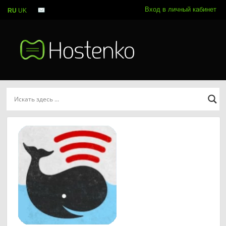
Вход в личный кабинет
RU
UK