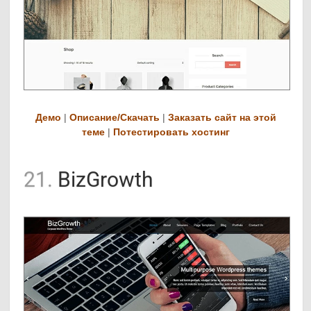
Демо
|
Описание/Скачать
|
Заказать сайт на этой
теме
|
Потестировать хостинг
21.
BizGrowth