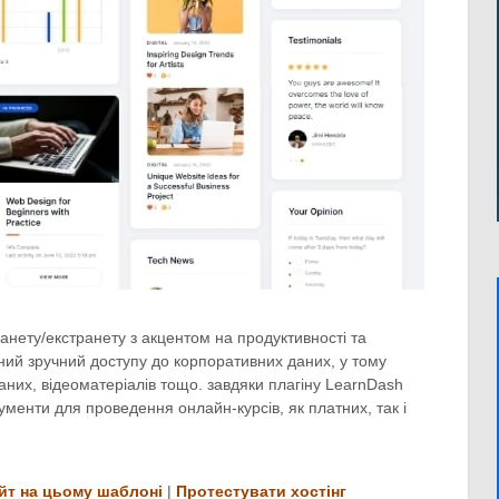
анету/екстранету з акцентом на продуктивності та
ений зручний доступу до корпоративних даних, у тому
даних, відеоматеріалів тощо. завдяки плагіну LearnDash
менти для проведення онлайн-курсів, як платних, так і
йт на цьому шаблоні
|
Протестувати хостінг