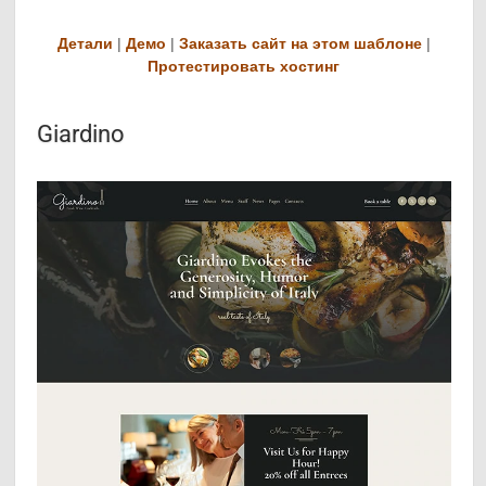
Детали
|
Демо
|
Заказать сайт на этом шаблоне
|
Протестировать хостинг
Giardino