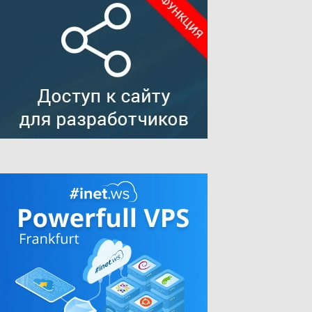
&gt;(.*?)&lt;/a&gt;/i&quot;;