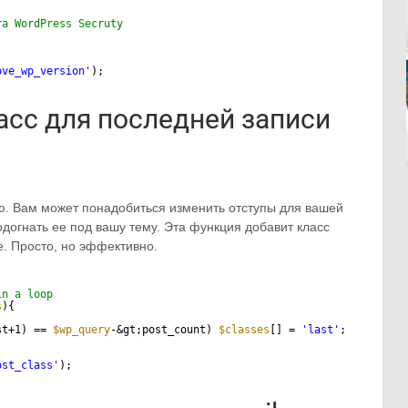
ra WordPress Secruty
ove_wp_version'
);
сс для последней записи
ю. Вам может понадобиться изменить отступы для вашей
одогнать ее под вашу тему. Эта функция добавит класс
е. Просто, но эффективно.
in a loop
s
){
st+1) == 
$wp_query
-&gt;post_count) 
$classes
[] = 
'last'
;
ost_class'
);