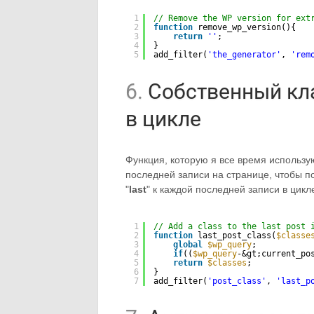
1
// Remove the WP version for ext
2
function
remove_wp_version(){
3
return
''
;
4
}
5
add_filter(
'the_generator'
, 
'rem
6.
Собственный кла
в цикле
Функция, которую я все время использу
последней записи на странице, чтобы п
"
last
" к каждой последней записи в цикл
1
// Add a class to the last post 
2
function
last_post_class(
$classe
3
global
$wp_query
;
4
if
((
$wp_query
-&gt;current_po
5
return
$classes
;
6
}
7
add_filter(
'post_class'
, 
'last_p