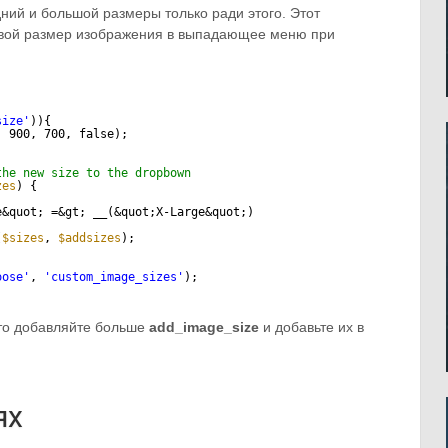
ний и большой размеры только ради этого. Этот
свой размер изображения в выпадающее меню при
size'
)){
, 900, 700, false);
the new size to the dropbown
zes
) {
e&quot; =&gt; __(&quot;X-Large&quot;)
(
$sizes
, 
$addsizes
);
oose'
, 
'custom_image_sizes'
);
то добавляйте больше
add_image_size
и добавьте их в
ях