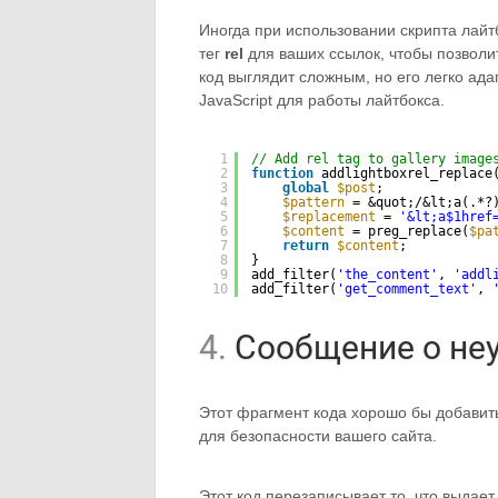
Иногда при использовании скрипта лайт
тег
rel
для ваших ссылок, чтобы позвол
код выглядит сложным, но его легко ада
JavaScript для работы лайтбокса.
1
// Add rel tag to gallery image
2
function
addlightboxrel_replace
3
global
$post
;
4
$pattern
= &quot;/&lt;a(.*?
5
$replacement
= 
'&lt;a$1href
6
$content
= preg_replace(
$pa
7
return
$content
;
8
}
9
add_filter(
'the_content'
, 
'addl
10
add_filter(
'get_comment_text'
, 
4.
Сообщение о неу
Этот фрагмент кода хорошо бы добавить
для безопасности вашего сайта.
Этот код перезаписывает то, что выдае