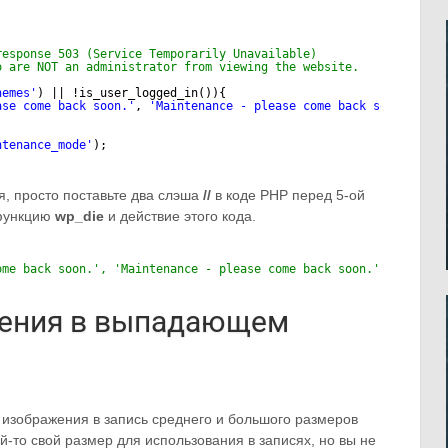
response 503 (Service Temporarily Unavailable)
o are NOT an administrator from viewing the website.
hemes'
) || !is_user_logged_in()){
ase come back soon.'
, 
'Maintenance - please come back soon.'
, 
ar
ntenance_mode'
);
я, просто поставьте два слэша
//
в коде PHP перед 5-ой
 функцию
wp_die
и действие этого кода.
ome back soon.', 'Maintenance - please come back soon.', array('
ения в выпадающем
и изображения в запись среднего и большого размеров
ой-то свой размер для использования в записях, но вы не