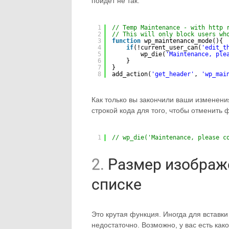
пойдет не так.
1
// Temp Maintenance - with http 
2
// This will only block users wh
3
function
wp_maintenance_mode(){
4
if
(!current_user_can(
'edit_t
5
wp_die(
'Maintenance, ple
6
}
7
}
8
add_action(
'get_header'
, 
'wp_mai
Как только вы закончили ваши изменени
строкой кода для того, чтобы отменить
1
// wp_die('Maintenance, please c
2.
Размер изображ
списке
Это крутая функция. Иногда для вставк
недостаточно. Возможно, у вас есть как