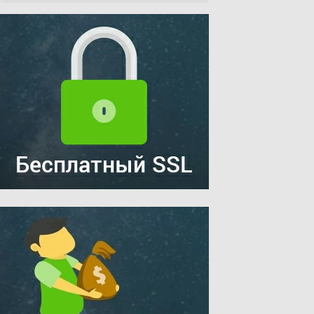
ray
(
'response'
=&gt; 
'503'
));
response' =&gt; '503'));