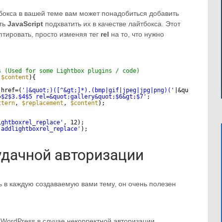
бокса в вашей теме вам может понадобиться добавить
ить
JavaScript
подхватить их в качестве лайтбокса. Этот
птировать, просто изменяя тег
rel
на то, что нужно
s (Used for some Lightbox plugins / code)
(
$content
){
)href=(
'|&quot;)([^&gt;]*).(bmp|gif|jpeg|jpg|png)('
|&quot;)(.*?)
=$2$3.$4$5 rel=&quot;gallery&quot;$6&gt;$7'
;
ttern
, 
$replacement
, 
$content
);
ightboxrel_replace'
, 12);
'addlightboxrel_replace'
);
дачной авторизации
 в каждую создаваемую вами тему, он очень полезен
т WordPress в случае некорректной авторизации