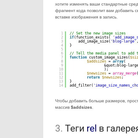
хотите изменять ваши стандартные сред
фрагмент кода позволит вам добавить 
вставке изображения в запись.
1
// Set the new image sizes
2
if
(function_exists( 
'add_image_
3
add_image_size(
'blog-large'
4
}
5
6
// Tell the media panel to add 
7
function
custom_image_sizes(
$si
8
$addsizes
= 
array
(
9
&quot;blog-larg
10
);
11
$newsizes
= 
array_merge
12
return
$newsizes
;
13
}
14
add_filter(
'image_size_names_ch
Чтобы добавить больше размеров, прос
массив
$addsizes
.
3.
Теги
rel
в галере