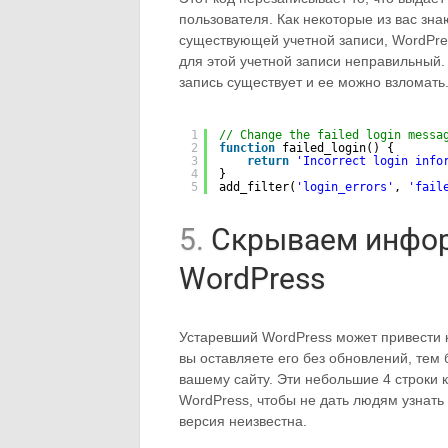
пользователя. Как некоторые из вас зн
существующей учетной записи, WordPres
для этой учетной записи неправильный. 
запись существует и ее можно взломать
1
// Change the failed login messa
2
function
failed_login() {
3
return
'Incorrect login info
4
}
5
add_filter(
'login_errors'
, 
'fail
5.
Скрываем инфор
WordPress
Устаревший WordPress может привести 
вы оставляете его без обновлений, тем б
вашему сайту. Эти небольшие 4 строки
WordPress, чтобы не дать людям узнать
версия неизвестна.