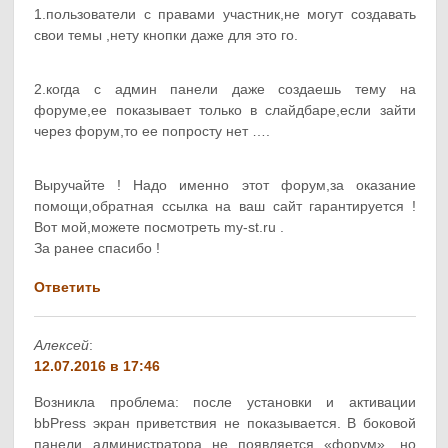
1.пользователи с правами участник,не могут создавать
свои темы ,нету кнопки даже для это го.
2.когда с админ панели даже создаешь тему на
форуме,ее показывает только в слайдбаре,если зайти
через форум,то ее попросту нет ….
Выручайте ! Надо именно этот форум,за оказание
помощи,обратная ссылка на ваш сайт гарантируется !
Вот мой,можете посмотреть my-st.ru .
За ранее спасибо !
Ответить
Алексей
:
12.07.2016 в 17:46
Возникла проблема: после установки и активации
bbPress экран приветствия не показывается. В боковой
панели администратора не появляется «форум», но