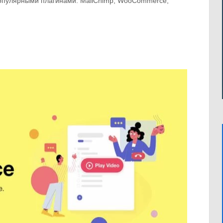
 популярными плагинами: MailChimp, WooCommerce,