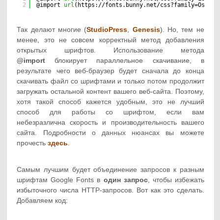
2
@import 
url
(
https://fonts.bunny.net/css?family=Oswald
Так делают многие (
StudioPress
,
Genesis
). Но, тем не
менее, это не совсем корректный метод добавления
открытых шрифтов. Использование метода
@import
блокирует параллельное скачивание, в
результате чего веб-браузер будет сначала до конца
скачивать файл со шрифтами и только потом продолжит
загружать остальной контент вашего веб-сайта. Поэтому,
хотя такой способ кажется удобным, это не лучший
способ для работы со шрифтом, если вам
небезразлична скорость и производительность вашего
сайта. Подробности о данных нюансах вы можете
прочесть
здесь
.
Самым лучшим будет объединение запросов к разным
шрифтам Google Fonts в
один запрос
, чтобы избежать
избыточного числа HTTP-запросов. Вот как это сделать.
Добавляем код: