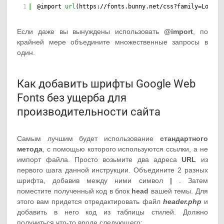
1
@import 
url
(
https://fonts.bunny.net/css?family=Lora
|O
Если даже вы вынуждены использовать
@import
, по
крайней мере объедините множественные запросы в
один.
Как добавить шрифты Google Web
Fonts без ущерба для
производительности сайта
Самым лучшим будет использование
стандартного
метода
, с помощью которого используются ссылки, а не
импорт файла. Просто возьмите два адреса
URL
из
первого шага данной инструкции. Объедините 2 разных
шрифта, добавив между ними символ
|
. Затем
поместите полученный код в блок
head
вашей темы. Для
этого вам придется отредактировать файл
header.php
и
добавить в него код из таблицы стилей. Должно
получиться что-то вроде следующего: