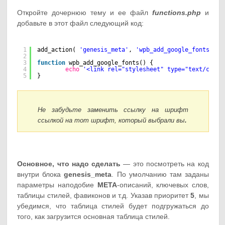
Откройте дочернюю тему и ее файл
functions.php
и
добавьте в этот файл следующий код:
1
add_action( 
'genesis_meta'
, 
'wpb_add_google_fonts'
, 5
2
3
function
wpb_add_google_fonts() {
4
echo
'<link rel="stylesheet" type="text/css" 
5
}
Не забудьте заменить ссылку на шрифт
ссылкой на тот шрифт, который выбрали вы
.
Основное, что надо сделать
— это посмотреть на код
внутри блока
genesis_meta
. По умолчанию там заданы
параметры наподобие
META
-описаний, ключевых слов,
таблицы стилей, фавиконов и т.д. Указав приоритет
5
, мы
убедимся, что таблица стилей будет подгружаться до
того, как загрузится основная таблица стилей.