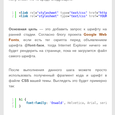
1
<
link
rel
=
"stylesheet"
type
=
"text/css"
href
=
"
https://
2
<
link
rel
=
"stylesheet"
type
=
"text/css"
href
=
"YOUR THE
Основная цель
— это добавить запрос к шрифту на
ранней стадии. Согласно блогу проекта
Google Web
Fonts
, если есть тег скрипта перед объявлением
шрифта
@font-face
, тогда Internet Explorer ничего не
будет рендерить на странице, пока не загрузится файл
самого шрифта.
После выполнения данного шага можете просто
использовать полученный фрагмент кода и шрифт в
файле
CSS
вашей темы. Выглядеть это будет примерно
так:
1
h
1
{
2
font-family
: 
'Oswald'
, 
Helvetica
, 
Arial
, 
serif
;
3
}