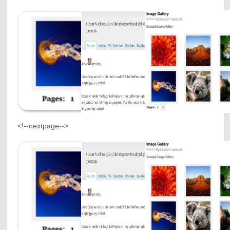
<!--nextpage-->