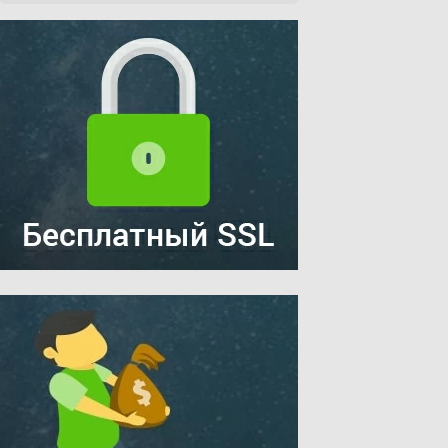
[
'REQUEST_URI'
];