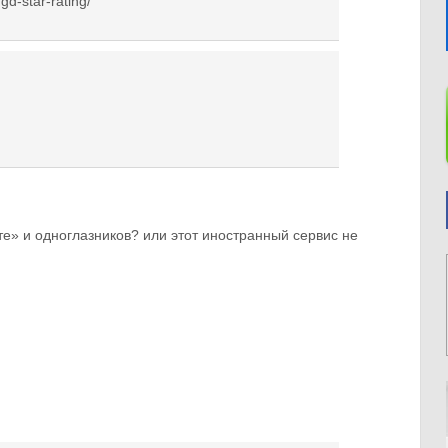
gd-star-rating/
те» и одноглазников? или этот иностранный сервис не