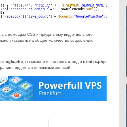
])) ? 
"
https://
"
: 
"
http://
"
) . 
$_SERVER
[
'SERVER_NAME'
].
$_SERVER
//api.sharedcount.com/?url=
"
. rawurlencode(
$url
));
e);
s
[
"Facebook"
][
"like_count"
] + 
$counts
[
"GooglePlusOne"
];
ь с помощью CSS и придать ему вид отдельного
ромно указывать на общее количество социальных
 в
single.php
, вы можете использовать код и в
index.php
транице рядом с заголовками записей.