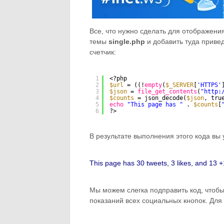
Все, что нужно сделать для отображени
темы
single.php
и добавить туда привед
счетчик:
1
<?php
2
$url
= ((!
empty
(
$_SERVER
[
'HTTPS'
3
$json
= 
file_get_contents
(
"
http:
4
$counts
= json_decode(
$json
, tru
5
echo
"This page has "
. 
$counts
[
6
?>
В результате выполнения этого кода вы 
This page has 30 tweets, 3 likes, and 13 +
Мы можем слегка подправить код, чтобы
показаний всех социальных кнопок. Для 