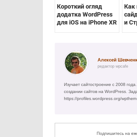
Короткий огляд
Как 
додатка WordPress
сай
для iOS на iPhone XR
и С
Алексей Шевчен
редактор wpcafe
Изучает сайтостроение с 2008 год
создании сайтов на WordPress. Зад
https://profiles.wordpress.org/wpthe
Подпишитесь на еж