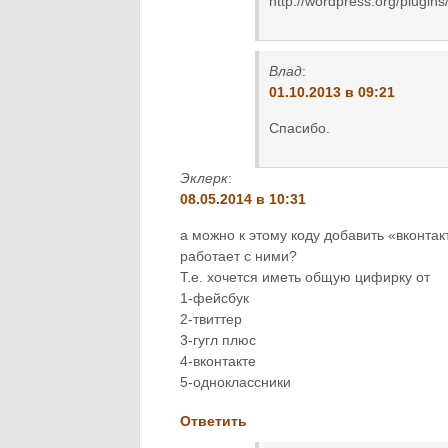
http://wordpress.org/plugins/
Влад
:
01.10.2013 в 09:21
Спасибо.
Эклерк
:
08.05.2014 в 10:31
а можно к этому коду добавить «вконтак
работает с ними?
Т.е. хочется иметь общую цифирку от
1-фейсбук
2-твиттер
3-гугл плюс
4-вконтакте
5-одноклассники
Ответить