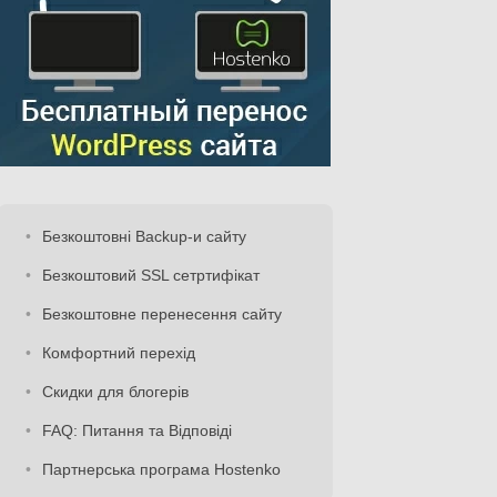
[
'REQUEST_URI'
];
likes, and "
. 
$counts
[
"GooglePlusOne"
] . 
"+1's"
;
Безкоштовні Backup-и сайту
Безкоштовий SSL сетртифікат
Безкоштовне перенесення сайту
Комфортний перехід
Скидки для блогерів
FAQ: Питання та Відповіді
Партнерська програма Hostenko