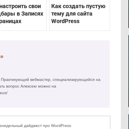
настроить свои
Как создать пустую
дбары в Записях
тему для сайта
траницах
WordPress
ко
а. Практикующий вебмастер, специализирующийся на
ать вопрос Алексею можно на
meus/
енедельный дайджест про WordPress