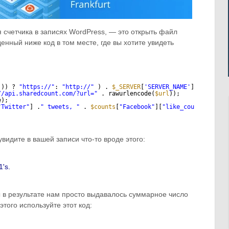
я счетчика в записях WordPress, — это открыть файл
енный ниже код в том месте, где вы хотите увидеть
])) ? 
"
https://
"
: 
"
http://
"
) . 
$_SERVER
[
'SERVER_NAME'
].
$_SERVER
//api.sharedcount.com/?url=
"
. rawurlencode(
$url
));
e);
"Twitter"
] .
" tweets, "
. 
$counts
[
"Facebook"
][
"like_count"
] . 
" 
увидите в вашей записи что-то вроде этого:
1's.
 в результате нам просто выдавалось суммарное число
этого используйте этот код: