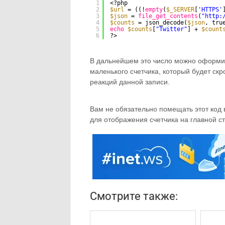
1
<?php
2
$url
= ((!
empty
(
$_SERVER
[
'HTTPS'
3
$json
= 
file_get_contents
(
"
http:
4
$counts
= json_decode(
$json
, tru
5
echo
$counts
[
"Twitter"
] + 
$count
6
?>
В дальнейшем это число можно оформит
маленького счетчика, который будет ск
реакций данной записи.
Вам не обязательно помещать этот код
для отображения счетчика на главной с
Смотрите также: