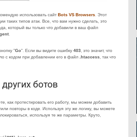
екомендую использовать сайт
Bots VS Browsers
. Этот
и таких типов атак. Все, что вам нужно сделать, это
кода, который вы только что добавили в ваш файл
gent
.
нопку "
Go
". Если вы видите ошибку
403
, это значит, что
шло с кодом при добавлении его в файл
.htaccess
, так что
других ботов
ете, как протестировать его работу, мы можем добавить
тили повторы в коде. Используя эту же логику, вы можете
блокироваться, используя те же параметры. Круто,