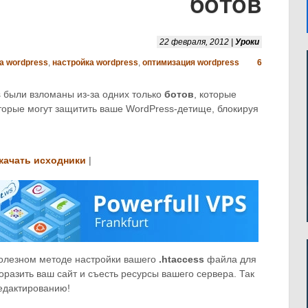
ботов
22 февраля, 2012 |
Уроки
а wordpress
,
настройка wordpress
,
оптимизация wordpress
6
s были взломаны из-за одних только
ботов
, которые
которые могут защитить ваше WordPress-детище, блокируя
качать исходники
|
 полезном методе настройки вашего
.htaccess
файла для
оразить ваш сайт и съесть ресурсы вашего сервера. Так
едактированию!