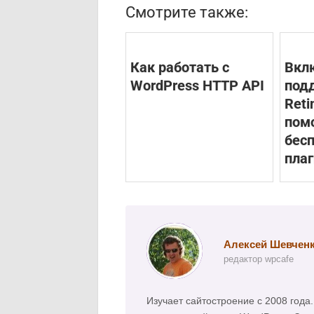
Смотрите также:
Как работать с
Вкл
WordPress HTTP API
под
Reti
пом
бес
плаг
Алексей Шевчен
редактор wpcafe
Изучает сайтостроение с 2008 год