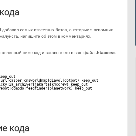
кода
Я добавил самых известных ботов, о которых я вспомнил.
пожалуйста, напишите об этом в комментариях.
ставленный ниже код и вставьте его в ваш файл
.htaccess
keep_out
curl|casper|cmsworldmap|diavol|dotbot) keep_out
icky|ia_archiver|jakarta|kmccrew) keep_out
rebot|comodo|feedfinder|planetwork) keep_out
е кода