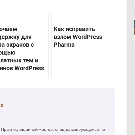
ючаем
Как исправить
держку для
взлом WordPress
na экранов с
Pharma
ощью
платных тем и
инов WordPress
ко
а. Практикующий вебмастер, специализирующийся на