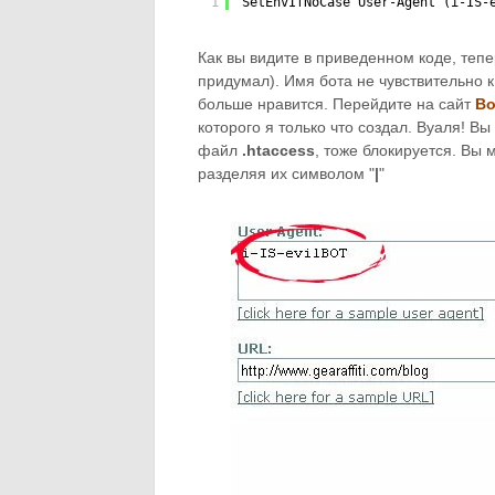
1
SetEnvIfNoCase User-Agent (i-IS-
Как вы видите в приведенном коде, тепе
придумал). Имя бота не чувствительно к 
больше нравится. Перейдите на сайт
Bo
которого я только что создал. Вуаля! Вы
файл
.htaccess
, тоже блокируется. Вы 
разделяя их символом "
|
"