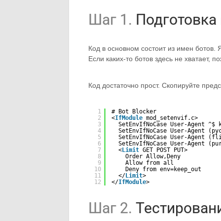
Шаг 1.
Подготовка 
Код в основном состоит из имен ботов. 
Если каких-то ботов здесь не хватает, 
Код достаточно прост. Скопируйте пред
1
# Bot Blocker
2
<
IfModule
mod_setenvif.c>
3
SetEnvIfNoCase User-Agent ^$ 
4
SetEnvIfNoCase User-Agent (py
5
SetEnvIfNoCase User-Agent (fl
6
SetEnvIfNoCase User-Agent (pu
7
<
Limit
GET POST PUT>
8
Order Allow,Deny
9
Allow from all
10
Deny from env=keep_out
11
</
Limit
>
12
</
IfModule
>
Шаг 2.
Тестировани