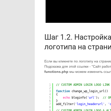
Шаг 1.2. Настройк
логотипа на стран
Если вы кликнете по логотипу на стран
Подсказка для этой ссылки - "Сайт рабо
functions.php
мы можем изменить ссылку
1
// CUSTOM ADMIN LOGIN LOGO LINK
2
3
function
change_wp_login_url() 
4
{
5
echo
bloginfo(
'url'
);  
// O
6
}
7
add_filter(
'login_headerurl'
, 
'
8
9
// CUSTOM ADMIN LOGIN LOGO & AL