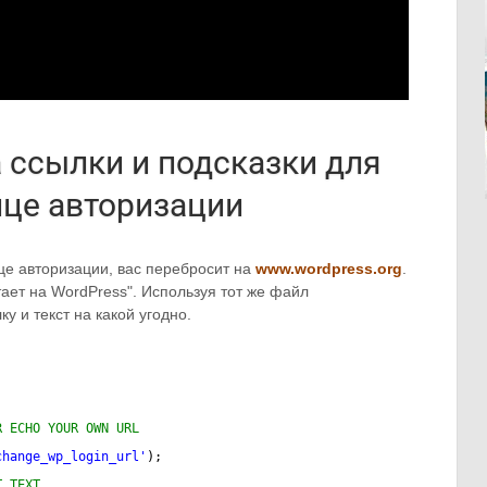
а ссылки и подсказки для
ице авторизации
ице авторизации, вас перебросит на
www.wordpress.org
.
тает на WordPress". Используя тот же файл
 и текст на какой угодно.
R ECHO YOUR OWN URL
change_wp_login_url'
);
T TEXT