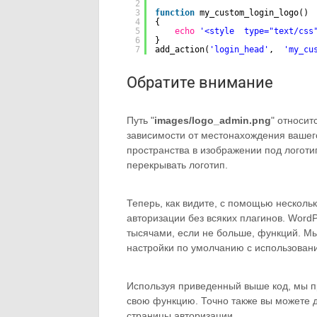
2
3
function
my_custom_login_logo()
4
{
5
echo
'<style  type="text/css
6
}
7
add_action(
'login_head'
,  
'my_cu
Обратите внимание
Путь "
images/logo_admin.png
" относит
зависимости от местонахождения вашего 
пространства в изображении под логот
перекрывать логотип.
Теперь, как видите, с помощью несколь
авторизации без всяких плагинов. Word
тысячами, если не больше, функций. М
настройки по умолчанию с использова
Используя приведенный выше код, мы п
свою функцию. Точно также вы можете 
страницы авторизации.