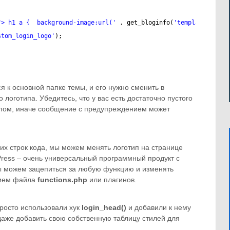
"> h1 a {  background-image:url('
. get_bloginfo(
'template_direc
stom_login_logo'
);
ся к основной папке темы, и его нужно сменить в
логотипа. Убедитесь, что у вас есть достаточно пустого
ипом, иначе сообщение с предупреждением может
ких строк кода, мы можем менять логотип на странице
Press – очень универсальный программный продукт с
ы можем зацепиться за любую функцию и изменять
нием файла
functions.php
или плагинов.
росто использовали хук
login_head()
и добавили к нему
даже добавить свою собственную таблицу стилей для