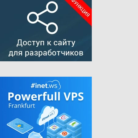
tory'
) . 
'/images/logo_admin.png)  !important; } </style>'
;