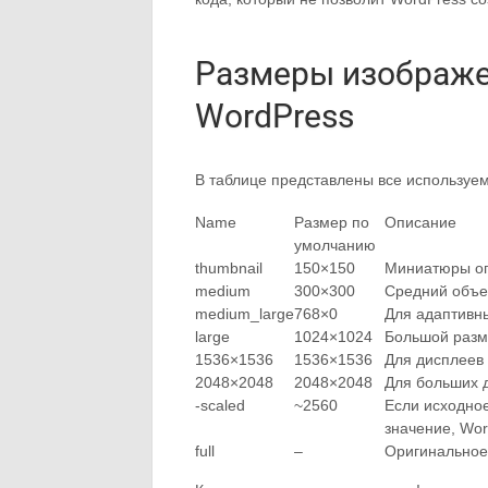
Размеры изображе
WordPress
В таблице представлены все используе
Name
Размер по
Описание
умолчанию
thumbnail
150×150
Миниатюры оп
medium
300×300
Средний объе
medium_large
768×0
Для адаптивн
large
1024×1024
Большой разм
1536×1536
1536×1536
Для дисплеев 
2048×2048
2048×2048
Для больших 
-scaled
~2560
Если исходно
значение, Wo
full
–
Оригинальное