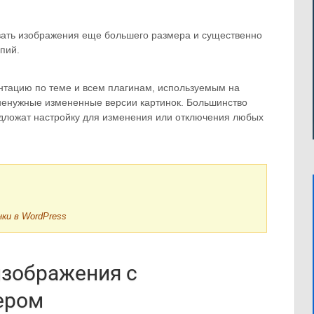
авать изображения еще большего размера и существенно
пий.
нтацию по теме и всем плагинам, используемым на
т ненужные измененные версии картинок. Большинство
дложат настройку для изменения или отключения любых
ки в WordPress
изображения с
ером