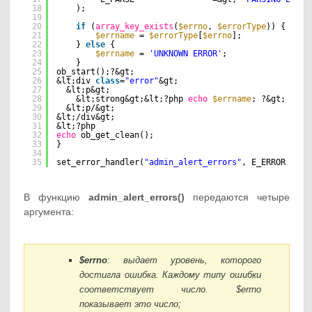
18
);
19
20
if
(
array_key_exists
(
$errno
, 
$errorType
)) {
21
$errname
= 
$errorType
[
$errno
];
22
} 
else
{
23
$errname
= 
'UNKNOWN ERROR'
;
24
}
25
ob_start();?&gt;
26
&lt;div 
class
=
"error"
&gt;
27
&lt;p&gt;
28
&lt;strong&gt;&lt;?php 
echo
$errname
; ?&gt; Erro
29
&lt;p/&gt;
30
&lt;/div&gt;
31
&lt;?php
32
echo
ob_get_clean();
33
}
34
35
set_error_handler(
"admin_alert_errors"
, E_ERROR ^ E_
В функцию
admin_alert_errors()
передаются четыре
аргумента:
$errno
: выдает уровень, которого
достигла ошибка. Каждому типу ошибки
соответствует число. $errno
показывает это число;