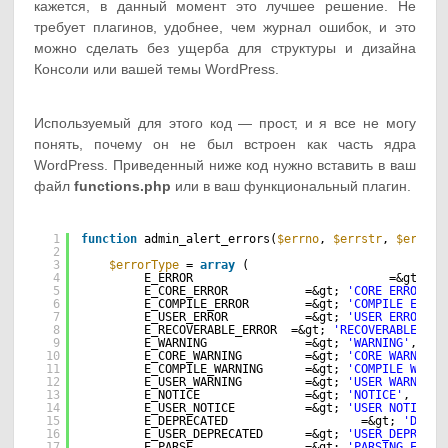
кажется, в данный момент это лучшее решение. Не
требует плагинов, удобнее, чем журнал ошибок, и это
можно сделать без ущерба для структуры и дизайна
Консоли или вашей темы WordPress.
Используемый для этого код — прост, и я все не могу
понять, почему он не был встроен как часть ядра
WordPress. Приведенный ниже код нужно вставить в ваш
файл
functions.php
или в ваш функциональный плагин.
1
function
admin_alert_errors(
$errno
, 
$errstr
, 
$errfil
2
3
$errorType
= 
array
(
4
E_ERROR                            =&gt; 
'E
5
E_CORE_ERROR           =&gt; 
'CORE ERROR'
,
6
E_COMPILE_ERROR        =&gt; 
'COMPILE ERROR
7
E_USER_ERROR           =&gt; 
'USER ERROR'
,
8
E_RECOVERABLE_ERROR  =&gt; 
'RECOVERABLE ERR
9
E_WARNING              =&gt; 
'WARNING'
,
10
E_CORE_WARNING         =&gt; 
'CORE WARNING'
11
E_COMPILE_WARNING      =&gt; 
'COMPILE WARNI
12
E_USER_WARNING         =&gt; 
'USER WARNING'
13
E_NOTICE               =&gt; 
'NOTICE'
,
14
E_USER_NOTICE          =&gt; 
'USER NOTICE'
,
15
E_DEPRECATED                   =&gt; 
'DEPRE
16
E_USER_DEPRECATED      =&gt; 
'USER_DEPRECAT
17
E_PARSE                =&gt; 
'PARSING ERROR