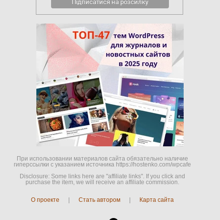
При использовании материалов сайта обязательно наличие
гиперссылки c указанием источника https://hostenko.com/wpcafe
Disclosure: Some links here are "affiliate links". If you click and
purchase the item, we will receive an affiliate commission.
О проекте
|
Стать автором
|
Карта сайта