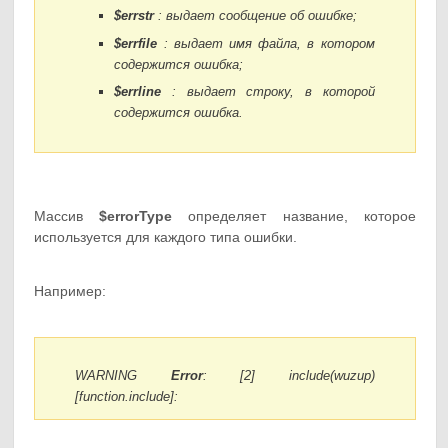
$errstr
: выдает сообщение об ошибке;
$errfile
: выдает имя файла, в котором
содержится ошибка;
$errline
: выдает строку, в которой
содержится ошибка.
Массив
$errorType
определяет название, которое
используется для каждого типа ошибки.
Например:
WARNING
Error
: [2] include(wuzup)
[function.include]: