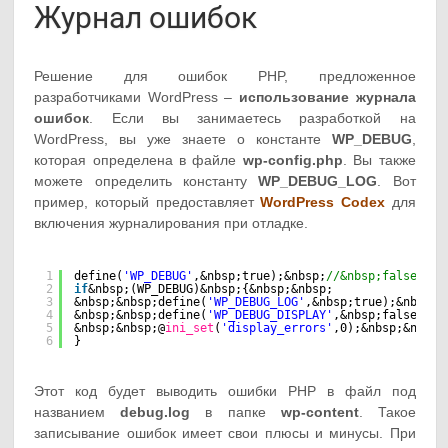
Журнал ошибок
Решение для ошибок PHP, предложенное
разработчиками WordPress –
использование журнала
ошибок
. Если вы занимаетесь разработкой на
WordPress, вы уже знаете о константе
WP_DEBUG
,
которая определена в файле
wp-config.php
. Вы также
можете определить константу
WP_DEBUG_LOG
. Вот
пример, который предоставляет
WordPress Codex
для
включения журналирования при отладке.
1
define(
'WP_DEBUG'
,&nbsp;true);&nbsp;
//&nbsp;false&nbs
2
if
&nbsp;(WP_DEBUG)&nbsp;{&nbsp;&nbsp;
3
&nbsp;&nbsp;define(
'WP_DEBUG_LOG'
,&nbsp;true);&nbsp;&
4
&nbsp;&nbsp;define(
'WP_DEBUG_DISPLAY'
,&nbsp;false);&n
5
&nbsp;&nbsp;@
ini_set
(
'display_errors'
,0);&nbsp;&nbsp;
6
}
Этот код будет выводить ошибки PHP в файл под
названием
debug.log
в папке
wp-content
. Такое
записывание ошибок имеет свои плюсы и минусы. При