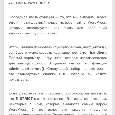
как "
UNKNOWN ERROR
".
Последняя часть функции — то, что мы выводим. Класс
error
– стандартный класс, встроенный в WordPress,
который используется как стиль для сообщений
администратору об ошибках.
Чтобы инициализировать функцию
admin_alert_errors()
,
вы будете использовать функцию
set_error_handler()
.
Первый параметр – функция, которая использовалась
для вывода ошибок. В данном случае, это функция
admin_alert_errors()
. Следующий набор параметров –
это стандартные ошибки PHP, которые вы хотите
показывать.
Если у вас есть опыт работы с ошибками, вы заметите,
что
E_STRICT
в этом списке нет. Это из-за того, что есть
некоторые ошибки, которые выдаются самим ядром
WordPress. Я не знаю, это какое-то упущение
разработчиков ядра WordPress, или так было нужно, но в