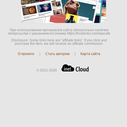
При использовании материалов сайта обязательно наличие
гиперссылки c указанием источника https://hostenko.com/wpcafe
Disclosure: Some links here are "affiliate links". If you click and
purchase the item, we will receive an affiliate commission.
О проекте
|
Стать автором
|
Карта сайта
© 2011-2026