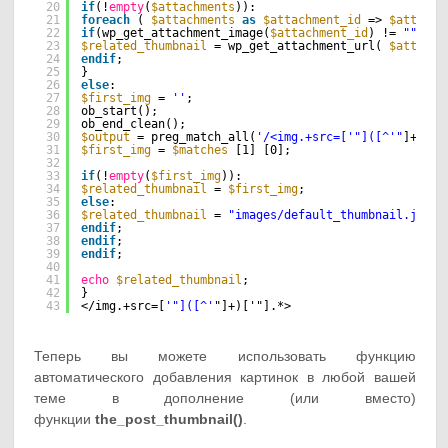
20
if
(!
empty
(
$attachments
)):                           
21
foreach
( 
$attachments
as
$attachment_id
=> 
$attachm
22
if
(wp_get_attachment_image(
$attachment_id
) != 
""
):
23
$related_thumbnail
= wp_get_attachment_url( 
$attachm
24
endif
;
25
}
26
else
:                                               
27
$first_img
= 
''
;
28
ob_start();
29
ob_end_clean();
30
$output
= preg_match_all(
'/<img.+src=['
"]([^'"
]+)['"
31
$first_img
= 
$matches
[1] [0];
32
33
if
(!
empty
(
$first_img
)):
34
$related_thumbnail
= 
$first_img
;
35
else
:
36
$related_thumbnail
= 
"images/default_thumbnail.jpg"
;
37
endif
;
38
endif
;
39
endif
;
40
41
echo
$related_thumbnail
;
42
}
43
</img.+src=[
'"]([^'
"]+)['"].*>
Теперь вы можете использовать функцию
автоматического добавления картинок в любой вашей
теме в дополнение (или вместо)
функции
the_post_thumbnail()
.