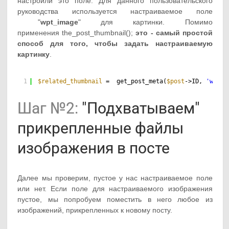
настроили это поле. Для данного пользовательского
руководства используется настраиваемое поле
"
wpt_image
" для картинки. Помимо
применения the_post_thumbnail();
это - самый простой
способ для того, чтобы задать настраиваемую
картинку
.
1
$related_thumbnail
=  get_post_meta(
$post
->ID, 
'wpt_i
Шаг №2:
"Подхватываем"
прикрепленные файлы
изображения в посте
Далее мы проверим, пустое у нас настраиваемое поле
или нет. Если поле для настраиваемого изображения
пустое, мы попробуем поместить в него любое из
изображений, прикрепленных к новому посту.