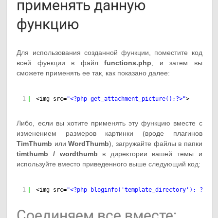
применять данную
функцию
Для использования созданной функции, поместите код
всей функции в файл
functions.php
, и затем вы
сможете применять ее так, как показано далее:
1
<img src=
"<?php get_attachment_picture();?>"
>
Либо, если вы хотите применять эту функцию вместе с
изменением размеров картинки (вроде плагинов
TimThumb
или
WordThumb
), загружайте файлы в папки
timthumb / wordthumb
в директории вашей темы и
используйте вместо приведенного выше следующий код:
1
<img src=
"<?php bloginfo('template_directory'); ?>/th
Соединяем все вместе: