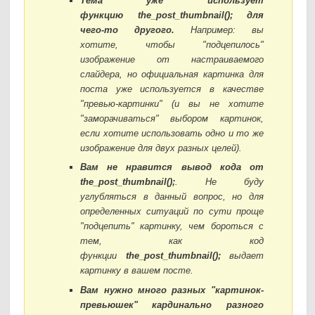
Тема уже использует
функцию
the_post_thumbnail();
для
чего-то другого.
Например: вы
хотите, чтобы "подцепилось"
изображение от настраиваемого
слайдера, но официальная картинка для
поста уже используется в качестве
"превью-картинки" (и вы не хотите
"заморачиваться" выбором картинок,
если хотите использовать одно и то же
изображение для двух разных целей).
Вам не нравится вывод кода от
the_post_thumbnail();
. Не буду
углубляться в данный вопрос, но для
определенных ситуаций по сути проще
"подцепить" картинку, чем бороться с
тем, как код
функции
the_post_thumbnail();
выдает
картинку в вашем посте.
Вам нужно много разных "картинок-
превьюшек" кардинально разного