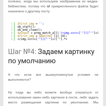
полезно, когда мы используем изображение из медиа-
библиотеки, потому что
id
прикрепленного файла будет
назначено к другому посту.
1
$first_img
= 
''
;
2
ob_start();
3
ob_end_clean();
4
$output
= preg_match_all(
'/<img.+src=['
"]([^'"
]+)['"]
5
$first_img
= 
$matches
[1] [0];
6
</img.+src=[
'"]([^'
"]+)['"].*>
Шаг №4:
Задаем картинку
по умолчанию
А что если все вышеупомянутые условия не
выполняются?
Ну тогда вы либо можете вообще отказаться от
использования каких-либо картинок в посте, либо задать
место размещения картинки по умолчанию. Мы