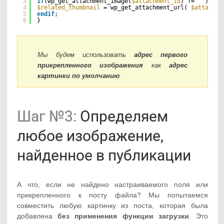
3
if
(wp_get_attachment_image(
$attachment_id
) != 
""
):
4
$related_thumbnail
= wp_get_attachment_url( 
$attachme
5
endif
;
6
}
Мы будем использовать
адрес первого
прикрепленного изображения
как
адрес
картинки по умолчанию
.
Шаг №3:
Определяем
любое изображение,
найденное в публикации
А что, если не найдено настраиваемого поля или
прикрепленного к посту файла? Мы попытаемся
совместить любую картинку из поста, которая была
добавлена
без применения функции загрузки
. Это