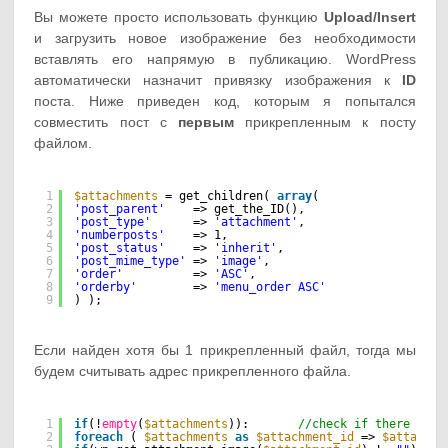
Вы можете просто использовать функцию
Upload/Insert
и загрузить новое изображение без необходимости
вставлять его напрямую в публикацию. WordPress
автоматически назначит привязку изображения к
ID
поста. Ниже приведен код, которым я попытался
совместить пост с
первым
прикрепленным к посту
файлом.
1
$attachments
= get_children( 
array
(
2
'post_parent'
=> get_the_ID(),
3
'post_type'
=> 
'attachment'
,
4
'numberposts'
=> 1,
5
'post_status'
=> 
'inherit'
,
6
'post_mime_type'
=> 
'image'
,
7
'order'
=> 
'ASC'
,
8
'orderby'
=> 
'menu_order ASC'
9
) );
Если найден хотя бы 1 прикрепленный файл, тогда мы
будем считывать адрес прикрепленного файла.
1
if
(!
empty
(
$attachments
)):       
//check if there an a
2
foreach
( 
$attachments
as
$attachment_id
=> 
$attachme