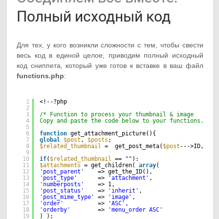
Полный исходный код
Для тех, у кого возникли сложности с тем, чтобы свести
весь код в единой целое, приводим полный исходный
код сниппета, который уже готов к вставке в ваш файл
functions.php
:
1
<!--?php
2
3
/* Function to process your thumbnail & image
4
Copy and paste the code below to your functions.php 
5
6
function
get_attachment_picture(){
7
global
$post
, 
$posts
;
8
$related_thumbnail
=  get_post_meta(
$post
--->ID, 
'im
9
10
if
(
$related_thumbnail
== 
""
):
11
$attachments
= get_children( 
array
(
12
'post_parent'
=> get_the_ID(),
13
'post_type'
=> 
'attachment'
,
14
'numberposts'
=> 1,
15
'post_status'
=> 
'inherit'
,
16
'post_mime_type'
=> 
'image'
,
17
'order'
=> 
'ASC'
,
18
'orderby'
=> 
'menu_order ASC'
19
) );