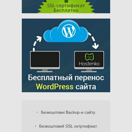
Безкоштовні Backup-и сайту
Безкоштовий SSL сетртифікат