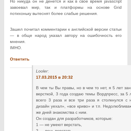
Но никуда он не денется и как в свое время javascript
завоевал мир, так и платформы на основе Grid
потихоньку вытеснят более слабые решения.
Зашел почитал комментарии к английской версии статьи
— в обще народ указал автору на ошибочность его
мнения.
IMHO.
Ответить
Looler
:
17.03.2015 в 20:32
В чем ты Вы правы, но в чем то нет, я 5 лет 
версткой, 3 года создаю темы Вордпресс, за 5 
всего 3 раза и все три раза я столкнулся с
дизайн уехал», «все криво» и т.п. Недолюблив
же дней знакомства с ним.
Он создан для разработчиков, которые:
1 — не умеют верстать,
2 — лень верстать,