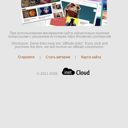
При использовании материалов сайта обязательно наличие
гиперссылки c указанием источника https://hostenko.com/wpcafe
Disclosure: Some links here are "affiliate links". If you click and
purchase the item, we will receive an affiliate commission.
О проекте
|
Стать автором
|
Карта сайта
© 2011-2026