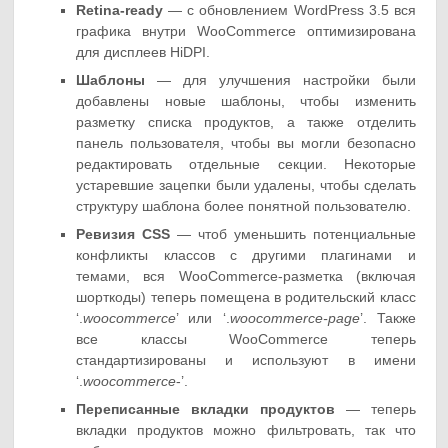
Retina-ready
— с обновлением WordPress 3.5 вся
графика внутри WooCommerce оптимизирована
для дисплеев HiDPI.
Шаблоны
— для улучшения настройки были
добавлены новые шаблоны, чтобы изменить
разметку списка продуктов, а также отделить
панель пользователя, чтобы вы могли безопасно
редактировать отдельные секции. Некоторые
устаревшие зацепки были удалены, чтобы сделать
структуру шаблона более понятной пользователю.
Ревизия CSS
— чтоб уменьшить потенциальные
конфликты классов с другими плагинами и
темами, вся WooCommerce-разметка (включая
шорткоды) теперь помещена в родительский класс
‘.
woocommerce
’ или ‘.
woocommerce-page
’. Также
все классы WooCommerce теперь
стандартизированы и используют в имени
‘.
woocommerce
-’.
Переписанные вкладки продуктов
— теперь
вкладки продуктов можно фильтровать, так что