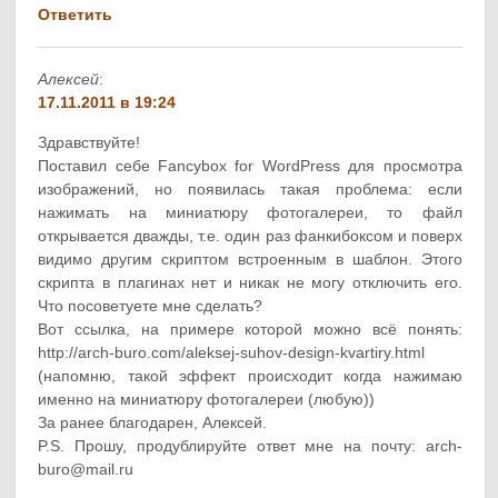
Ответить
Алексей
:
17.11.2011 в 19:24
Здравствуйте!
Поставил себе Fancybox for WordPress для просмотра
изображений, но появилась такая проблема: если
нажимать на миниатюру фотогалереи, то файл
открывается дважды, т.е. один раз фанкибоксом и поверх
видимо другим скриптом встроенным в шаблон. Этого
скрипта в плагинах нет и никак не могу отключить его.
Что посоветуете мне сделать?
Вот ссылка, на примере которой можно всё понять:
http://arch-buro.com/aleksej-suhov-design-kvartiry.html
(напомню, такой эффект происходит когда нажимаю
именно на миниатюру фотогалереи (любую))
За ранее благодарен, Алексей.
P.S. Прошу, продублируйте ответ мне на почту: arch-
buro@mail.ru