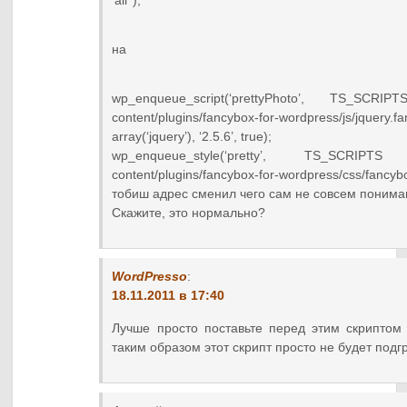
‘all’ );
на
wp_enqueue_script(‘prettyPhoto’, TS_SCRI
content/plugins/fancybox-for-wordpress/js/jquery.fa
array(‘jquery’), ‘2.5.6’, true);
wp_enqueue_style(‘pretty’, TS_SCRIPTS
content/plugins/fancybox-for-wordpress/css/fancybox.cs
тобиш адрес сменил чего сам не совсем понима
Скажите, это нормально?
WordPresso
:
18.11.2011 в 17:40
Лучше просто поставьте перед этим скриптом
таким образом этот скрипт просто не будет подг