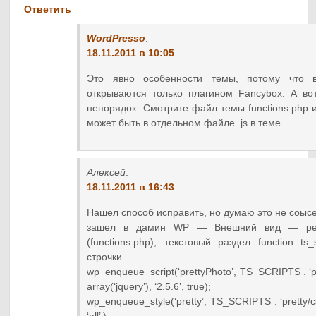
Ответить
WordPresso
:
18.11.2011 в 10:05
Это явно особенности темы, потому что 
открываются только плагином Fancybox. А в
непорядок. Смотрите файл темы functions.php и
может быть в отдельном файле .js в теме.
Алексей
:
18.11.2011 в 16:43
Нашел способ исправить, но думаю это не соыс
зашел в дамин WP — Внешний вид — ре
(functions.php), текстовый раздел function ts
строчки
wp_enqueue_script(‘prettyPhoto’, TS_SCRIPTS . ‘pret
array(‘jquery’), ‘2.5.6’, true);
wp_enqueue_style(‘pretty’, TS_SCRIPTS . ‘pretty/css