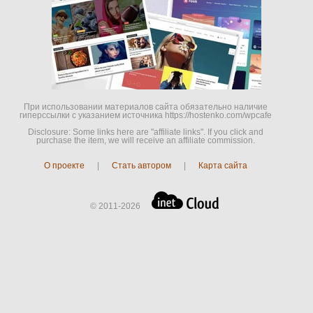
При использовании материалов сайта обязательно наличие
гиперссылки c указанием источника https://hostenko.com/wpcafe
Disclosure: Some links here are "affiliate links". If you click and
purchase the item, we will receive an affiliate commission.
О проекте
|
Стать автором
|
Карта сайта
© 2011-2026