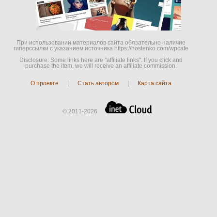
При использовании материалов сайта обязательно наличие
гиперссылки c указанием источника https://hostenko.com/wpcafe
Disclosure: Some links here are "affiliate links". If you click and
purchase the item, we will receive an affiliate commission.
О проекте
|
Стать автором
|
Карта сайта
© 2011-2026