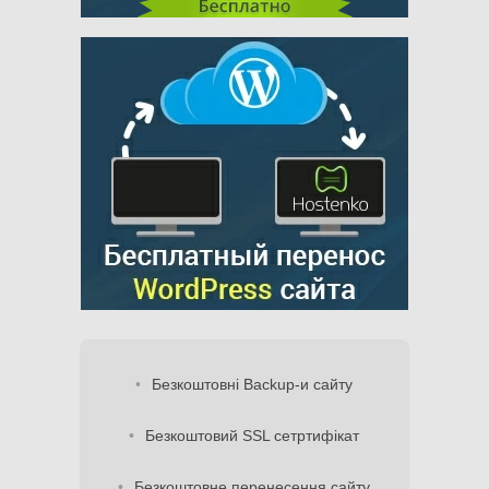
Безкоштовні Backup-и сайту
Безкоштовий SSL сетртифікат
Безкоштовне перенесення сайту