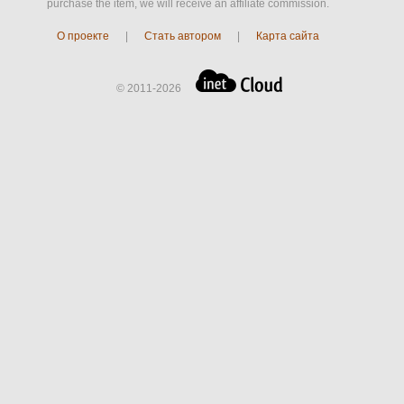
purchase the item, we will receive an affiliate commission.
О проекте
|
Стать автором
|
Карта сайта
© 2011-2026