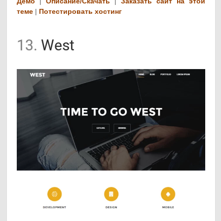
Демо
|
Описание/Скачать
|
Заказать сайт на этой
теме
|
Потестировать хостинг
13.
West