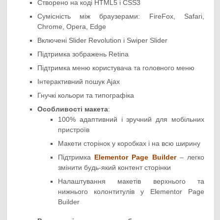
Створено на коді HTML5 і CSS3
Сумісність між браузерами: FireFox, Safari,
Chrome, Opera, Edge
Включені Slider Revolution і Swiper Slider
Підтримка зображень Retina
Підтримка меню користувача та головного меню
Інтерактивний пошук Ajax
Гнучкі кольори та типографіка
Особливості макета
:
100% адаптивний і зручний для мобільних
пристроїв
Макети сторінок у коробках і на всю ширину
Підтримка
Elementor Page Builder
– легко
змінити будь-який контент сторінки
Налаштування макетів верхнього та
нижнього колонтитулів у Elementor Page
Builder