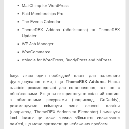
MailChimp for WordPress
Paid Memberships Pro
The Events Calendar
ThemeREX Addons (обов'язково) та ThemeREX
Updater
WP Job Manager
WooCommerce
rtMedia for WordPress, BuddyPress and bbPress.
Існує лише один необхідний плагін для належного
функціонування теми, і це
ThemeREX Addons.
Решта
плагінів рекомендовані для встановлення, але не є
обов’язковими. Якщо ви використовуєте спільний хостинг
з обмеженими ресурсами (наприклад, GoDaddy),
рекомендуємо ввімкнути лише основні плагіни
(наприклад, ThemeREX Addons та Elementor) і вимкнути
інші. Інакше це може значно збільшити споживання
пам’яті, що може призвести до небажаних проблем.