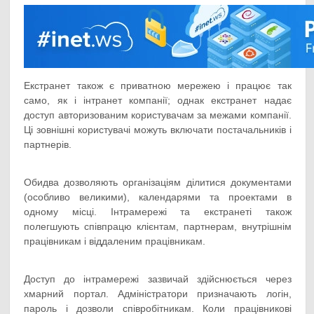
Екстранет також є приватною мережею і працює так
само, як і інтранет компанії; однак екстранет надає
доступ авторизованим користувачам за межами компанії.
Ці зовнішні користувачі можуть включати постачальників і
партнерів.
Обидва дозволяють організаціям ділитися документами
(особливо великими), календарями та проектами в
одному місці. Інтрамережі та екстранеті також
полегшують співпрацю клієнтам, партнерам, внутрішнім
працівникам і віддаленим працівникам.
Доступ до інтрамережі зазвичай здійснюється через
хмарний портал. Адміністратори призначають логін,
пароль і дозволи співробітникам. Коли працівникові