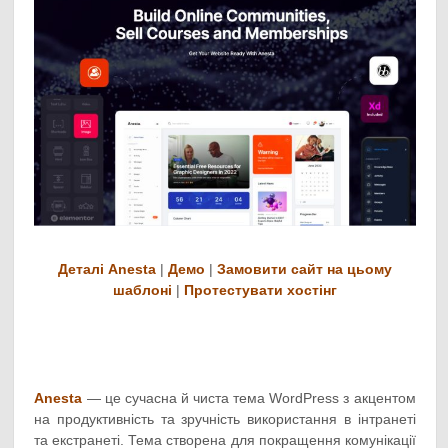
Деталі Anesta
|
Демо
|
Замовити сайт на цьому
шаблоні
|
Протестувати хостінг
Anesta
— це сучасна й чиста тема WordPress з акцентом
на продуктивність та зручність використання в інтранеті
та екстранеті. Тема створена для покращення комунікації