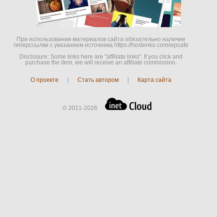
При использовании материалов сайта обязательно наличие
гиперссылки c указанием источника https://hostenko.com/wpcafe
Disclosure: Some links here are "affiliate links". If you click and
purchase the item, we will receive an affiliate commission.
О проекте
|
Стать автором
|
Карта сайта
© 2011-2026