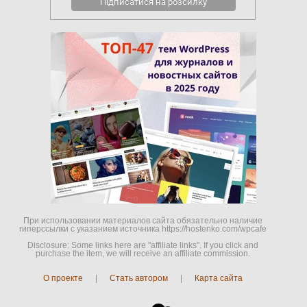
При использовании материалов сайта обязательно наличие
гиперссылки c указанием источника https://hostenko.com/wpcafe
Disclosure: Some links here are "affiliate links". If you click and
purchase the item, we will receive an affiliate commission.
О проекте
|
Стать автором
|
Карта сайта