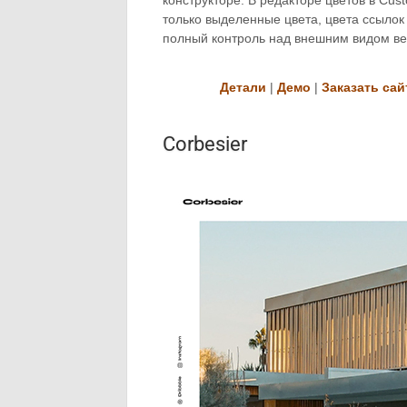
конструкторе. В редакторе цветов в Cust
только выделенные цвета, цвета ссылок
полный контроль над внешним видом ве
Детали
|
Демо
|
Заказать сай
Corbesier