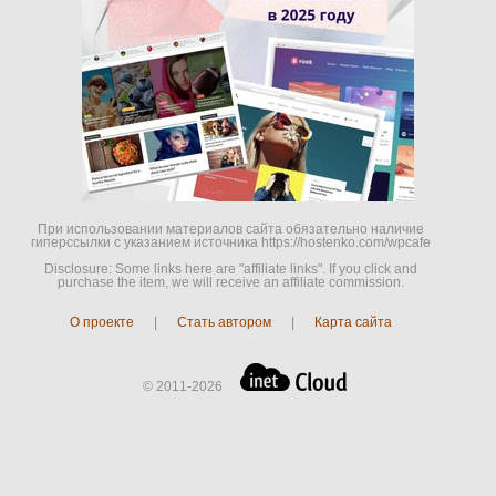
При использовании материалов сайта обязательно наличие
гиперссылки c указанием источника https://hostenko.com/wpcafe
Disclosure: Some links here are "affiliate links". If you click and
purchase the item, we will receive an affiliate commission.
О проекте
|
Стать автором
|
Карта сайта
© 2011-2026