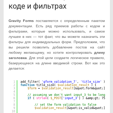
коде и фильтрах
Gravity Forms
поставляется с определенным пакетом
документации. Есть ряд приемов работы с кодом и
фильтрами, которые можно использовать, и самое
лучшее в них — тот факт, что вы можете назначить эти
фильтры для индивидуальных форм. Предположим, что
вы решили позволить добавление постов на сайт
любому желающему, но хотите контролировать
длину
заголовка
. Для этой цели создаете логическое правило,
базирующееся на длине вводимой строки. Вот как это
делается:
1
add_filter( 
'gform_validation_7'
, 
'title_size'
);
2
function
title_size( 
$validation_result
) {
3
$form
= 
$validation_result
[&quot;form&quot;];
4
5
// assuming we don't want input_3 to be longer t
6
if
( 
strlen
( 
$_POST
[
'input_3'
] ) &amp;gt; 75 ) {
7
8
// set the form validation to false
9
$validation_result
[&quot;is_valid&quot;] = f
10