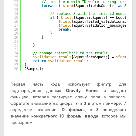
11
// find field with ID we're looking for and 
12
foreach
( 
$form
[&quot;fields&quot;] 
as
&amp;
13
14
// replace 3 with the field id number yo
15
if
( 
$field
[&quot;id&quot;] == &quot;3&q
16
$field
[&quot;failed_validation&quot;
17
$field
[&quot;validation_message&quot
18
break
;
19
}
20
}
21
22
}
23
24
// change object back to the result
25
$validation_result
[&quot;form&quot;] = 
$form
;
26
return
$validation_result
;
27
}
28
?&amp;gt;
Первая часть кода использует фильтр для
подтверждения данных
Gravity Forms
и создает
функцию, которая тестирует длину поля в запросе.
Обратите внимание на цифры
7
и
3
в этом примере.
7
определяет значение
ID формы
, а
3
определяет
значение
конкретного ID формы ввода
, которое мы
проверяем.