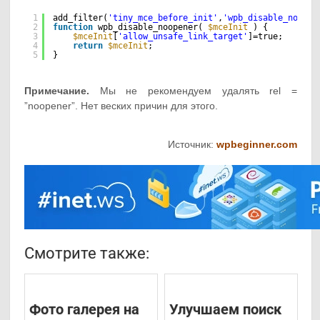
1
add_filter(
'tiny_mce_before_init'
,
'wpb_disable_noopen
2
function
wpb_disable_noopener( 
$mceInit
) {
3
$mceInit
[
'allow_unsafe_link_target'
]=true;
4
return
$mceInit
;
5
}
Примечание.
Мы не рекомендуем удалять rel =
”noopener”. Нет веских причин для этого.
Источник:
wpbeginner.com
Смотрите также:
Фото галерея на
Улучшаем поиск