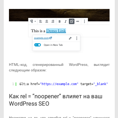
HTML-код, сгенерированный WordPress, выглядит
следующим образом:
1
&lt;a href=
"
https://example.com
"
target=
"_blank"
rel=
Как rel = ”noopener” влияет на ваш
WordPress SEO
Несмотря на то, что атрибут rel = ”noopener” улучшает