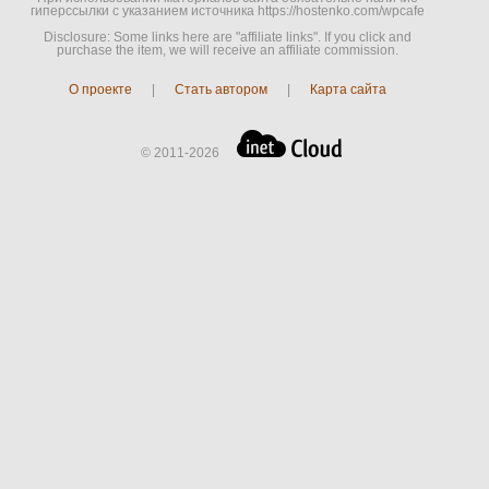
гиперссылки c указанием источника https://hostenko.com/wpcafe
Disclosure: Some links here are "affiliate links". If you click and
purchase the item, we will receive an affiliate commission.
О проекте
|
Стать автором
|
Карта сайта
© 2011-2026