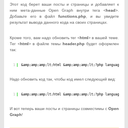
Этот код берет ваши посты и страницы и добавляет к
ним мета-данные Open Graph внутри тега <
head
>.
Добавьте его в файл
functions.php
, и вы увидите
результат вывода данного кода на своих страницах.
Кроме того, вам надо обновить тег <
html
> в вашей теме.
Тег <
html
> в файле темы
header.php
будет оформлен
так:
1
&amp;amp;amp;lt;html &amp;amp;amp;lt;?php language_at
Надо обновить код так, чтобы код имел следующий вид:
1
&amp;amp;amp;lt;html &amp;amp;amp;lt;?php language_at
И вот теперь ваши посты и страницы совместимы с
Open
Graph
!