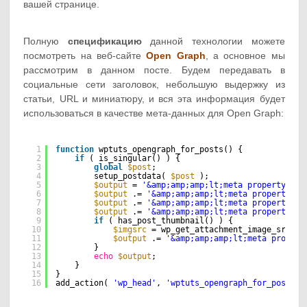
вашей странице.
Полную
спецификацию
данной технологии можете
посмотреть на веб-сайте
Open Graph
, а основное мы
рассмотрим в данном посте. Будем передавать в
социальные сети заголовок, небольшую выдержку из
статьи, URL и миниатюру, и вся эта информация будет
использоваться в качестве мета-данных для Open Graph:
1
function
wptuts_opengraph_for_posts() {
2
if
( is_singular() ) {
3
global
$post
;
4
setup_postdata( 
$post
);
5
$output
= 
'&amp;amp;amp;lt;meta property=&am
6
$output
.= 
'&amp;amp;amp;lt;meta property=&a
7
$output
.= 
'&amp;amp;amp;lt;meta property=&a
8
$output
.= 
'&amp;amp;amp;lt;meta property=&a
9
if
( has_post_thumbnail() ) {
10
$imgsrc
= wp_get_attachment_image_src( g
11
$output
.= 
'&amp;amp;amp;lt;meta propert
12
}
13
echo
$output
;
14
}
15
}
16
add_action( 
'wp_head'
, 
'wptuts_opengraph_for_posts'