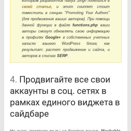
которым разработчик Navjot Singh поделился в
своей статье
, и этот сниппет стоит
поместить в секцию "Promoting Your Authors"
(для продвижения ваших авторов). При помощи
данной функции в файле
functions.php
ваши
авторы смогут обновлять свою информацию
в профилях
Google+
в собственных учетных
записях вашего WordPress блога; как
результат: растет продвижение и сайта, и
авторов в списках
SERP
.
4.
Продвигайте все свои
аккаунты в соц. сетях в
рамках единого виджета в
сайдбаре
Не знаю, смотрели ли вы на боковую панель
Mashable
,