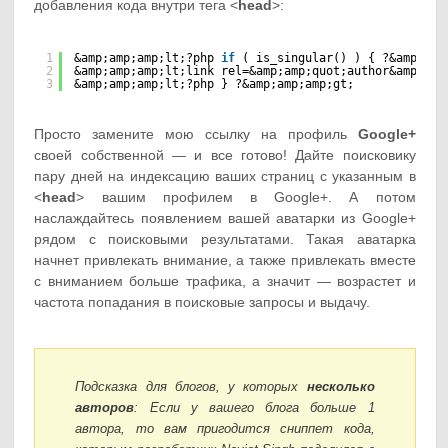
добавления кода внутри тега <
head
>:
1
&amp;amp;amp;lt;?php 
if
( is_singular() ) { ?&amp;amp
2
&amp;amp;amp;lt;link rel=&amp;amp;quot;author&amp;amp
3
&amp;amp;amp;lt;?php } ?&amp;amp;amp;gt;
Просто замените мою ссылку на профиль
Google+
своей собственной — и все готово! Дайте поисковику
пару дней на индексацию ваших страниц с указанным в
<
head
> вашим профилем в Google+. А потом
наслаждайтесь появлением вашей аватарки из Google+
рядом с поисковыми результатами. Такая аватарка
начнет привлекать внимание, а также привлекать вместе
с вниманием больше трафика, а значит — возрастет и
частота попадания в поисковые запросы и выдачу.
Подсказка для блогов, у которых
несколько
авторов
: Если у вашего блога больше 1
автора, то вам пригодится сниппет кода,