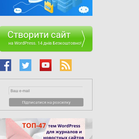
Створити сайт
на WordPress. 14 днів Безкоштовно!
es exist throughout the code, too.
ner-locale'
)
es exist throughout the code, too.
"
, 'wptuts-countdowner-locale' )