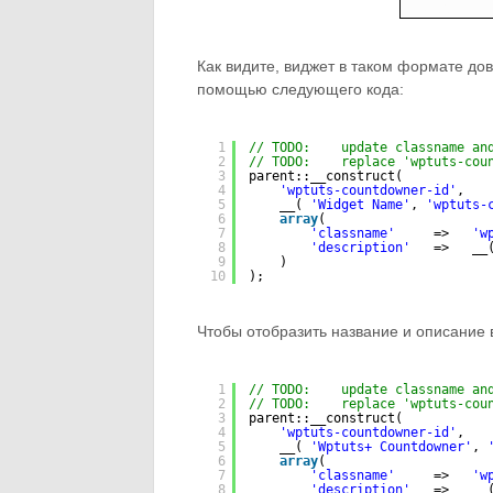
Как видите, виджет в таком формате до
помощью следующего кода:
1
// TODO:    update classname an
2
// TODO:    replace 'wptuts-cou
3
parent::__construct(
4
'wptuts-countdowner-id'
,
5
__( 
'Widget Name'
, 
'wptuts-
6
array
(
7
'classname'
=>   
'w
8
'description'
=>   __
9
)
10
);
Чтобы отобразить название и описание
1
// TODO:    update classname an
2
// TODO:    replace 'wptuts-cou
3
parent::__construct(
4
'wptuts-countdowner-id'
,
5
__( 
'Wptuts+ Countdowner'
, 
6
array
(
7
'classname'
=>   
'w
8
'description'
=>   __