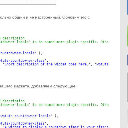
вольно общий и не настроенный. Обновим его с
d description
ntdowner-locale' to be named more plugin specific. Other instanc
countdowner-locale'
),
ptuts-countdowner-class'
,
( 
'Short description of the widget goes here.'
, 
'wptuts-countdow
 вашего виджета, добавляем следующее:
d description
ntdowner-locale' to be named more plugin specific. Other instanc
'wptuts-countdowner-locale'
),
ptuts-countdowner-class'
,
( 
"A widget to display a countdown timer in your site's sidebar.