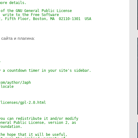
more details.
 of the GNU General Public License
, write to the Free Software
t, Fifth Floor, Boston, MA  02110-1301  USA
сайта и плагина:
r
y a countdown timer in your site's sidebar.
com/author/Japh
-locale
/licenses/gpl-2.0.html
you can redistribute it and/or modify
eneral Public License, version 2, as 
Foundation.
the hope that it will be useful,