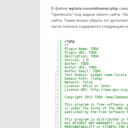
В файле
wptuts-countdowner.php
самы
"причесать" под задачи своего сайта. Н
сайта. Также можно убрать тот дополнит
части плагина содержится следующая 
1
<?php
2
/*
3
Plugin Name: TODO
4
Plugin URI: TODO
5
Description: TODO
6
Version: 1.0
7
Author: TODO
8
Author URI: TODO
9
Author Email: TODO
10
Text Domain: widget-name-locale
11
Domain Path: /lang/
12
Network: false
13
License: GPLv2 or later
14
License URI: 
http://www.gnu.org
15
16
Copyright 2012 TODO (email@doma
17
18
This program is free software; 
19
it under the terms of the GNU G
20
published by the Free Software 
21
22
This program is distributed in 
23
but WITHOUT ANY WARRANTY; witho
24
MERCHANTABILITY or FITNESS FOR 