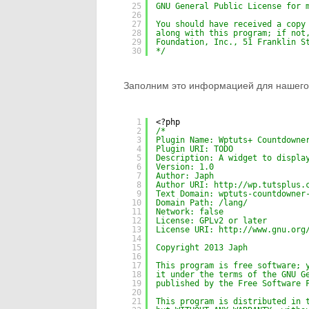
25
GNU General Public License for 
26
27
You should have received a copy
28
along with this program; if not
29
Foundation, Inc., 51 Franklin S
30
*/
Заполним это информацией для нашего 
1
<?php
2
/*
3
Plugin Name: Wptuts+ Countdowne
4
Plugin URI: TODO
5
Description: A widget to displa
6
Version: 1.0
7
Author: Japh
8
Author URI: 
http://wp.tutsplus.
9
Text Domain: wptuts-countdowner
10
Domain Path: /lang/
11
Network: false
12
License: GPLv2 or later
13
License URI: 
http://www.gnu.org
14
15
Copyright 2013 Japh
16
17
This program is free software; 
18
it under the terms of the GNU G
19
published by the Free Software 
20
21
This program is distributed in 