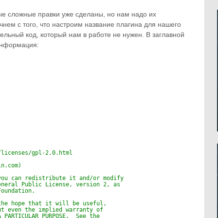
е сложные правки уже сделаны, но нам надо их
ачнем с того, что настроим название плагина для нашего
ельный код, который нам в работе не нужен. В заглавной
информация:
/licenses/gpl-2.0.html
in.com)
you can redistribute it and/or modify
eneral Public License, version 2, as 
Foundation.
the hope that it will be useful,
ut even the implied warranty of
A PARTICULAR PURPOSE.  See the