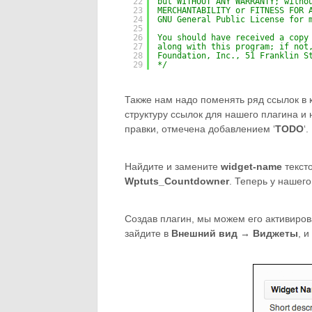
22
but WITHOUT ANY WARRANTY; witho
23
MERCHANTABILITY or FITNESS FOR 
24
GNU General Public License for 
25
26
You should have received a copy
27
along with this program; if not
28
Foundation, Inc., 51 Franklin S
29
*/
Также нам надо поменять ряд ссылок в
структуру ссылок для нашего плагина и 
правки, отмечена добавлением ‘
TODO
‘.
Найдите и замените
widget-name
текст
Wptuts_Countdowner
. Теперь у нашег
Создав плагин, мы можем его активиров
зайдите в
Внешний вид → Виджеты
, 