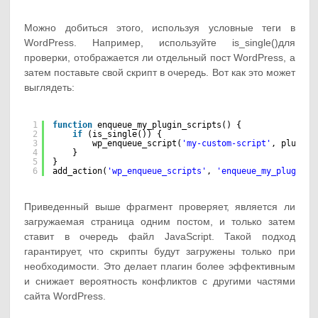
Можно добиться этого, используя условные теги в
WordPress. Например, используйте
is_single()
для
проверки, отображается ли отдельный пост WordPress, а
затем поставьте свой скрипт в очередь. Вот как это может
выглядеть:
1
function
enqueue_my_plugin_scripts() {
2
if
(is_single()) {
3
wp_enqueue_script(
'my-custom-script'
, plugin_
4
}
5
}
6
add_action(
'wp_enqueue_scripts'
, 
'enqueue_my_plugin_s
Приведенный выше фрагмент проверяет, является ли
загружаемая страница одним постом, и только затем
ставит в очередь файл JavaScript. Такой подход
гарантирует, что скрипты будут загружены только при
необходимости. Это делает плагин более эффективным
и снижает вероятность конфликтов с другими частями
сайта WordPress.