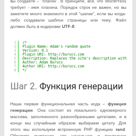
вы создаете – "плагин". В принципе, все, что WordPress
требует - имя плагина. Порядок строк не важен, но вы
заметите много знакомого в этой "шапке", если вы когда-
либо создавали шаблон страницы или тему. Файл
должен быть в кодировке
UTF-8
.
1
/*
2
Plugin Name: Adam's random quote
3
Version: 0.1
4
Plugin URI: 
http://burucs.com
5
Description: Replaces the site's description with a r
6
Author: Adam Burucs
7
Author URI: 
http://burucs.com
8
*/
Шаг 2.
Функция генерации
Наша первая функциональная часть кода –
функция
генерации
. Она состоит из локального одномерного
массива, заполненного разнообразными цитатами, и в
конце мы случайным образом выбираем цитату. Для
этого мы используем встроенную PHP функцию
rand
.
Обратите внимание, что начальное и последнее