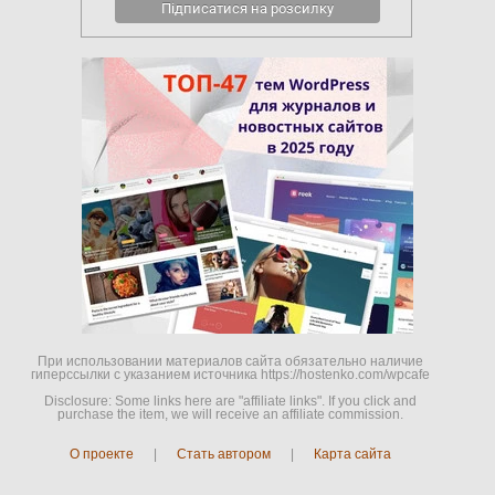
При использовании материалов сайта обязательно наличие
гиперссылки c указанием источника https://hostenko.com/wpcafe
Disclosure: Some links here are "affiliate links". If you click and
purchase the item, we will receive an affiliate commission.
О проекте
|
Стать автором
|
Карта сайта