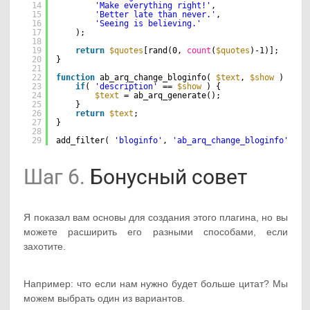
14
'Make everything right!'
,  
15
'Better late than never.'
,  
16
'Seeing is believing.'
17
);  
18
19
return
$quotes
[rand(0, 
count
(
$quotes
)-1)];  
20
}  
21
22
function
ab_arq_change_bloginfo( 
$text
, 
$show
) {  
23
if
( 
'description'
== 
$show
) {  
24
$text
= ab_arq_generate();  
25
}  
26
return
$text
;  
27
}  
28
29
add_filter( 
'bloginfo'
, 
'ab_arq_change_bloginfo'
, 10
Шаг 6.
Бонусный совет
Я показал вам основы для создания этого плагина, но вы
можете расширить его разными способами, если
захотите.
Например: что если нам нужно будет больше цитат? Мы
можем выбрать один из вариантов.