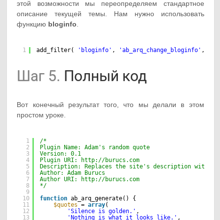
этой возможности мы переопределяем стандартное
описание текущей темы. Нам нужно использовать
функцию
bloginfo
.
1
add_filter( 
'bloginfo'
, 
'ab_arq_change_bloginfo'
, 10,
Шаг 5.
Полный код
Вот конечный результат того, что мы делали в этом
простом уроке.
1
/* 
2
Plugin Name: Adam's random quote 
3
Version: 0.1 
4
Plugin URI: 
http://burucs.com 
5
Description: Replaces the site's description with a 
6
Author: Adam Burucs 
7
Author URI: 
http://burucs.com 
8
*/
9
10
function
ab_arq_generate() {  
11
$quotes
= 
array
(  
12
'Silence is golden.'
,  
13
'Nothing is what it looks like.'
,  