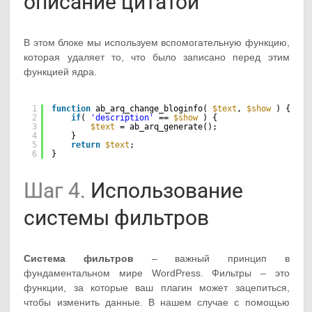
описание цитатой
В этом блоке мы используем вспомогательную функцию,
которая удаляет то, что было записано перед этим
функцией ядра.
1
function
ab_arq_change_bloginfo( 
$text
, 
$show
) {  
2
if
( 
'description'
== 
$show
) {  
3
$text
= ab_arq_generate();  
4
}  
5
return
$text
;  
6
}
Шаг 4.
Использование
системы фильтров
Система фильтров
– важный принцип в
фундаментальном мире WordPress. Фильтры – это
функции, за которые ваш плагин может зацепиться,
чтобы изменить данные. В нашем случае с помощью