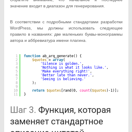
значение входит в диапазон для генерирования.
В соответствии с подробными стандартами разработки
WordPress, мы должны использовать следующее
правило в названиях: две маленьких буквы-монограммы
автора и аббревиатура имени плагина.
1
function
ab_arq_generate() {  
2
$quotes
= 
array
(  
3
'Silence is golden.'
,  
4
'Nothing is what it looks like.'
,  
5
'Make everything right!'
,  
6
'Better late than never.'
,  
7
'Seeing is believing.'
8
);  
9
10
return
$quotes
[rand(0, 
count
(
$quotes
)-1)];  
11
}
Шаг 3.
Функция, которая
заменяет стандартное