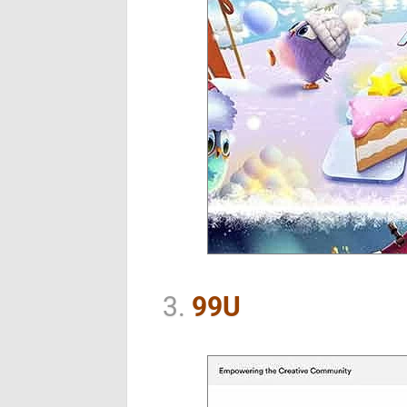
3.
99U