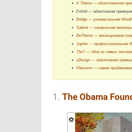
X Theme — единственная пре
Enfold — адаптивная премиу
Bridge — универсальная Word
Salient — творческая многоце
BeTheme — многоцелевая тем
Jupiter — профессиональная 
The7 — одна из самых настра
uDesign — адаптивная преми
Flatsome — самая продаваем
1.
The Obama Found