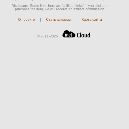
Disclosure: Some links here are "affiliate links". If you click and
purchase the item, we will receive an affiliate commission.
О проекте
|
Стать автором
|
Карта сайта
© 2011-2026