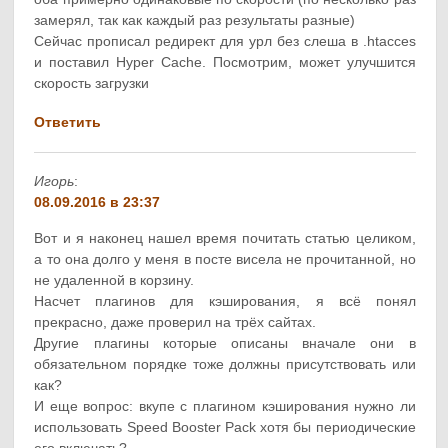
замерял, так как каждый раз результаты разные)
Сейчас прописал редирект для урл без слеша в .htacces
и поставил Hyper Cache. Посмотрим, может улучшится
скорость загрузки
Ответить
Игорь
:
08.09.2016 в 23:37
Вот и я наконец нашел время почитать статью целиком,
а то она долго у меня в посте висела не прочитанной, но
не удаленной в корзину.
Насчет плагинов для кэширования, я всё понял
прекрасно, даже проверил на трёх сайтах.
Другие плагины которые описаны вначале они в
обязательном порядке тоже должны присутствовать или
как?
И еще вопрос: вкупе с плагином кэширования нужно ли
использовать Speed Booster Pack хотя бы периодические
его включать?