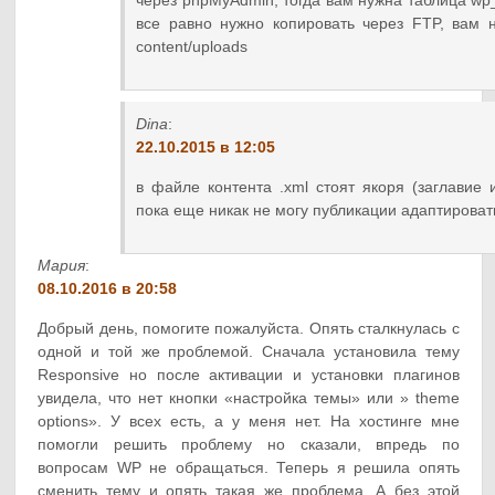
через phpMyAdmin, тогда вам нужна таблица wp
все равно нужно копировать через FTP, вам 
content/uploads
Dina
:
22.10.2015 в 12:05
в файле контента .xml стоят якоря (заглавие 
пока еще никак не могу публикации адаптироват
Мария
:
08.10.2016 в 20:58
Добрый день, помогите пожалуйста. Опять сталкнулась с
одной и той же проблемой. Сначала установила тему
Responsive но после активации и установки плагинов
увидела, что нет кнопки «настройка темы» или » theme
options». У всех есть, а у меня нет. На хостинге мне
помогли решить проблему но сказали, впредь по
вопросам WP не обращаться. Теперь я решила опять
сменить тему и опять такая же проблема. А без этой