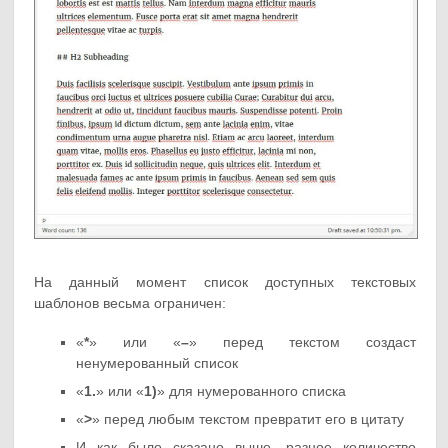
На данный момент список доступных текстовых
шаблонов весьма ограничен:
«
*
» или «
–
» перед текстом создаст
ненумерованный список
«
1.
» или «
1)
» для нумерованного списка
«
>
» перед любым текстом превратит его в цитату
И как было сказано выше, разное количество