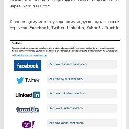
размещать посты в социальных сетях, подключив их
через WordPress.com.
К настоящему моменту к данному модулю подключены 5
сервисов:
Facebook
,
Twitter
,
LinkedIn
,
Yahoo!
и
Tumblr
.