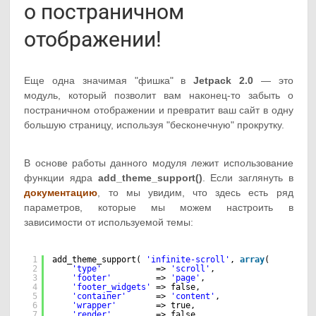
о постраничном
отображении!
Еще одна значимая "фишка" в
Jetpack 2.0
— это
модуль, который позволит вам наконец-то забыть о
постраничном отображении и превратит ваш сайт в одну
большую страницу, используя "бесконечную" прокрутку.
В основе работы данного модуля лежит использование
функции ядра
add_theme_support()
. Если заглянуть в
документацию
, то мы увидим, что здесь есть ряд
параметров, которые мы можем настроить в
зависимости от используемой темы:
1
add_theme_support( 
'infinite-scroll'
, 
array
(
2
'type'
=> 
'scroll'
,
3
'footer'
=> 
'page'
,
4
'footer_widgets'
=> false,
5
'container'
=> 
'content'
,
6
'wrapper'
=> true,
7
'render'
=> false,