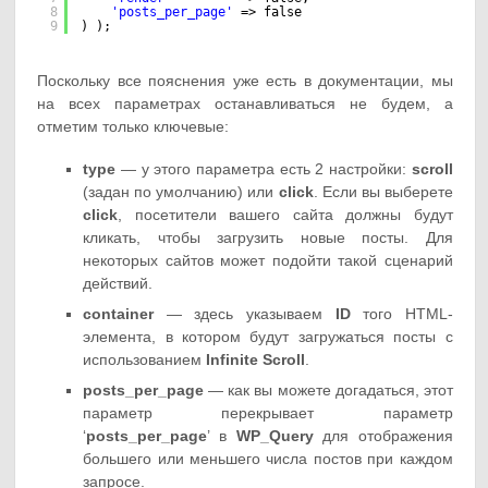
8
'posts_per_page'
=> false
9
) );
Поскольку все пояснения уже есть в документации, мы
на всех параметрах останавливаться не будем, а
отметим только ключевые:
type
— у этого параметра есть 2 настройки:
scroll
(задан по умолчанию) или
click
. Если вы выберете
click
, посетители вашего сайта должны будут
кликать, чтобы загрузить новые посты. Для
некоторых сайтов может подойти такой сценарий
действий.
container
— здесь указываем
ID
того HTML-
элемента, в котором будут загружаться посты с
использованием
Infinite Scroll
.
posts_per_page
— как вы можете догадаться, этот
параметр перекрывает параметр
‘
posts_per_page
’ в
WP_Query
для отображения
большего или меньшего числа постов при каждом
запросе.