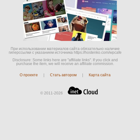
При использовании материалов сайта обязательно наличие
гиперссылки c указанием источника https://hostenko.com/wpcafe
Disclosure: Some links here are "affiliate links". If you click and
purchase the item, we will receive an affiliate commission.
О проекте
|
Стать автором
|
Карта сайта
© 2011-2026