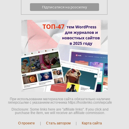
При использовании материалов сайта обязательно наличие
гиперссылки c указанием источника https://hostenko.com/wpcafe
Disclosure: Some links here are "affiliate links". If you click and
purchase the item, we will receive an affiliate commission.
О проекте
|
Стать автором
|
Карта сайта