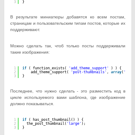
3
}
В результате миниатюры добавятся ко всем постам,
страницам и пользовательским типам постов, которые их
поддерживают.
Можно сделать так, чтоб только посты поддерживали
такие изображения:
1
if
( function_exists( 
'add_theme_support'
) ) {
2
add_theme_support( 
'post-thumbnails'
, 
array
(
'post
3
}
Последнее, что нужно сделать - это разместить код в
цикле используемого вами шаблона, где изображение
должно показываться.
1
if
( has_post_thumbnail() ) {
2
the_post_thumbnail(
'large'
);
3
}