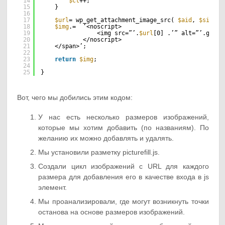
14
$ct
++; 
15
}
16
17
$url
= wp_get_attachment_image_src( 
$aid
, 
$sizes
[
18
$img
.=  ‘<noscript>
19
<img src=”’.
$url
[0] .’” alt=”’.get_t
20
</noscript>
21
</span>’;
22
23
return
$img
;
24
25
}
Вот, чего мы добились этим кодом:
У нас есть несколько размеров изображений,
которые мы хотим добавить (по названиям). По
желанию их можно добавлять и удалять.
Мы установили разметку picturefill.js.
Создали цикл изображений с URL для каждого
размера для добавления его в качестве входа в js
элемент.
Мы проанализировали, где могут возникнуть точки
останова на основе размеров изображений.