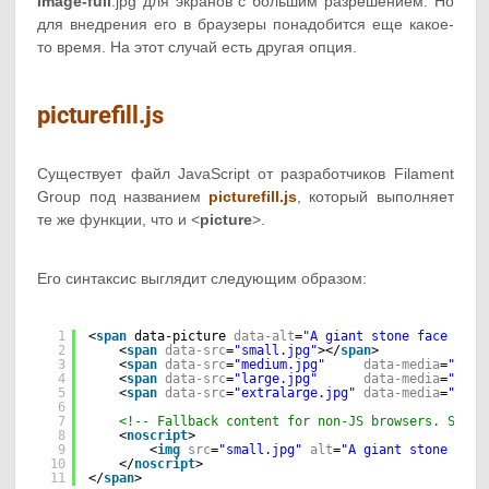
image-full
.jpg для экранов с большим разрешением. Но
для внедрения его в браузеры понадобится еще какое-
то время. На этот случай есть другая опция.
picturefill.js
Существует файл JavaScript от разработчиков Filament
Group под названием
picturefill.js
, который выполняет
те же функции, что и <
picture
>.
Его синтаксис выглядит следующим образом:
1
<
span
data-picture 
data-alt
=
"A giant stone face at T
2
<
span
data-src
=
"small.jpg"
></
span
>
3
<
span
data-src
=
"medium.jpg"
data-media
=
"(min
4
<
span
data-src
=
"large.jpg"
data-media
=
"(min
5
<
span
data-src
=
"extralarge.jpg"
data-media
=
"(min
6
7
<!-- Fallback content for non-JS browsers. Same 
8
<
noscript
>
9
<
img
src
=
"small.jpg"
alt
=
"A giant stone face
10
</
noscript
>
11
</
span
>