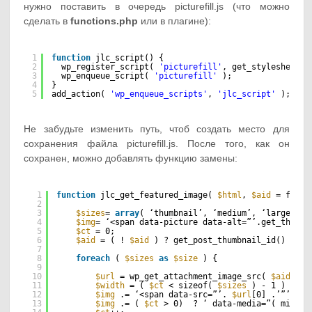
нужно поставить в очередь picturefill.js (что можно
сделать в
functions.php
или в плагине):
1
function
jlc_script() {
2
wp_register_script( 
'picturefill'
, get_stylesheet_d
3
wp_enqueue_script( 
'picturefill'
);
4
}
5
add_action( 
'wp_enqueue_scripts'
, 
'jlc_script'
);
Не забудьте изменить путь, чтоб создать место для
сохранения файла picturefill.js. После того, как он
сохранен, можно добавлять функцию замены:
1
function
jlc_get_featured_image( 
$html
, 
$aid
= false
2
3
$sizes
= 
array
( ‘thumbnail’, ‘medium’, ‘large’, ‘
4
$img
= ‘<span data-picture data-alt=”’.get_the_ti
5
$ct
= 0;
6
$aid
= ( ! 
$aid
) ? get_post_thumbnail_id() : 
$a
7
8
foreach
( 
$sizes
as
$size
) {
9
10
$url
= wp_get_attachment_image_src( 
$aid
, 
$s
11
$width
= ( 
$ct
< sizeof( 
$sizes
) - 1 ) ? ( 
12
$img
.= ‘<span data-src=”’. 
$url
[0] .’”’;
13
$img
.= ( 
$ct
> 0)  ? ‘ data-media=”( min-wi