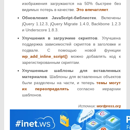
изображения загружаются на 50% быстрее без
видимых потерь в качестве.
Это впечатляет
.
Обновления JavaScript-библиотек
. Включены
jQuery 1.12.3, jQuery Migrate 1.4.0, Backbone 1.2.3
и Underscore 1.8.3.
Улучшения в загрузчике скриптов
. Улучшена
поддержка зависимостей скриптов в заголовке и
подвале. С помощью новой функции
wp_add_inline_script()
можно добавлять код к
зарегистированным скриптам.
Улучшенные шаблоны для вставленных
материалов
. Шаблоны для вставленных объектов
были разделены на части, и теперь
темы могут
их переопределять
согласно иерархии
шаблонов.
Источник:
wordpress.org