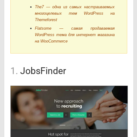
The7 — одна из самых настраиваемых
многоцелевых тем WordPress на
Themeforest
Flatsome — самая продаваемая
WordPress тема для интернет магазина
на WooCommerce
1.
JobsFinder